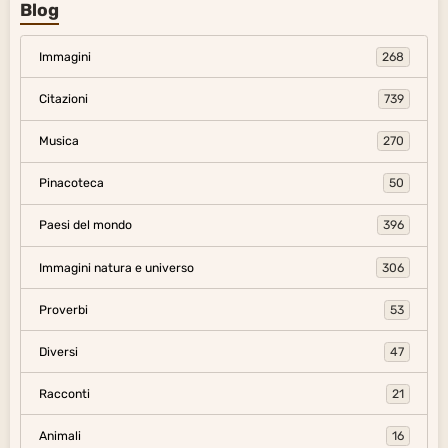
Blog
Immagini
268
Citazioni
739
Musica
270
Pinacoteca
50
Paesi del mondo
396
Immagini natura e universo
306
Proverbi
53
Diversi
47
Racconti
21
Animali
16