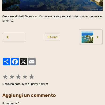
Omraam Mikhaïl Aïvanhov : L'amore e la saggezza si uniscono per generare
la verità.
Ritorno
Partager
Facebook
X
Email
★
★
★
★
★
Nessuna nota. Siate i primi a dare!
Aggiungi un commento
Il tuo nome