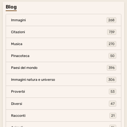
Blog
Immagini
268
Citazioni
739
Musica
270
Pinacoteca
50
Paesi del mondo
396
Immagini natura e universo
306
Proverbi
53
Diversi
47
Racconti
21