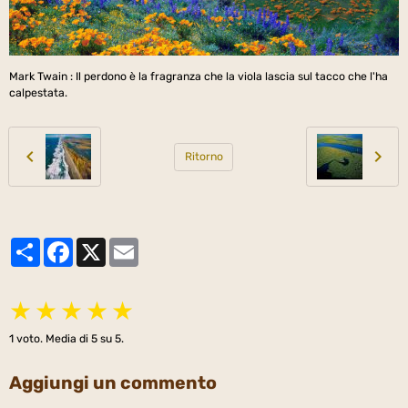
Mark Twain : Il perdono è la fragranza che la viola lascia sul tacco che l'ha
calpestata.
Ritorno
Partager
Facebook
X
Email
★
★
★
★
★
1
voto. Media di
5
su 5.
Aggiungi un commento