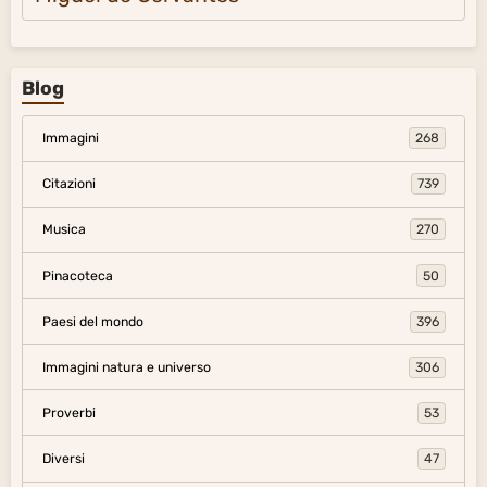
Blog
Immagini
268
Citazioni
739
Musica
270
Pinacoteca
50
Paesi del mondo
396
Immagini natura e universo
306
Proverbi
53
Diversi
47