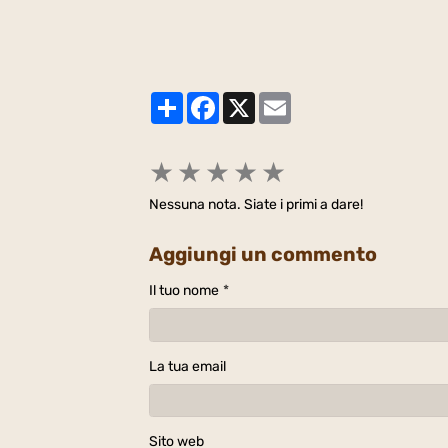
Partager
Facebook
X
Email
★
★
★
★
★
Nessuna nota. Siate i primi a dare!
Aggiungi un commento
Il tuo nome
La tua email
Sito web