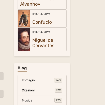
Aïvanhov
Il 14/04/2019
Confucio
Il 14/04/2019
Miguel de
Cervantès
Blog
Immagini
268
Citazioni
739
Musica
270