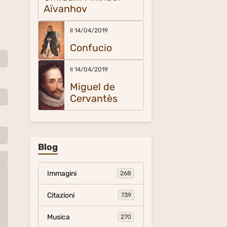
Aïvanhov
Il 14/04/2019
Confucio
Il 14/04/2019
Miguel de
Cervantès
Blog
Immagini
268
Citazioni
739
Musica
270