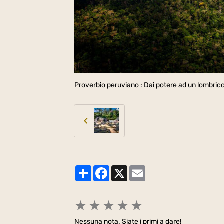
Proverbio peruviano : Dai potere ad un lombric
Partager
Facebook
X
Email
★
★
★
★
★
Nessuna nota. Siate i primi a dare!