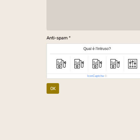
Anti-spam
Qual è l'intruso?
IconCaptcha
©
OK