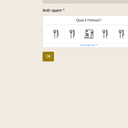
Anti-spam
Qual è l'intruso?
IconCaptcha
©
OK