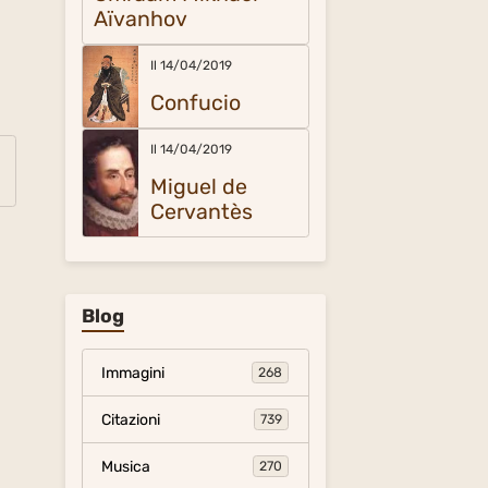
Aïvanhov
Il 14/04/2019
Confucio
Il 14/04/2019
Miguel de
Cervantès
Blog
Immagini
268
Citazioni
739
Musica
270