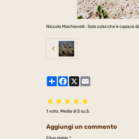
Niccolo Machiavelli : Solo colui che è capace di 
Partager
Facebook
X
Email
★
★
★
★
★
1
voto. Media di
5
su 5.
Aggiungi un commento
Il tuo nome