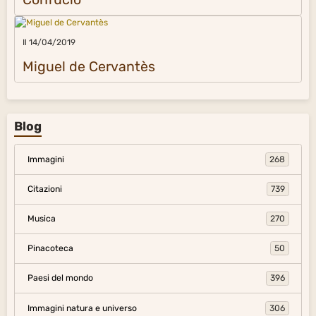
Il 14/04/2019
Miguel de Cervantès
Blog
Immagini
268
Citazioni
739
Musica
270
Pinacoteca
50
Paesi del mondo
396
Immagini natura e universo
306