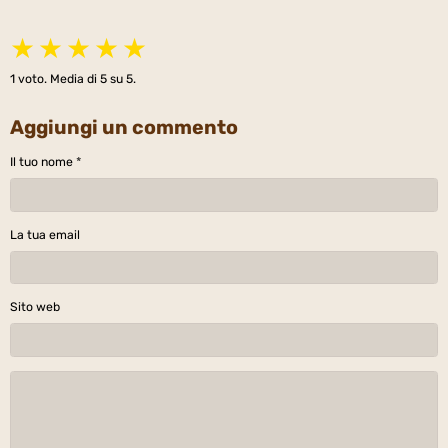
★
★
★
★
★
1
voto. Media di
5
su 5.
Aggiungi un commento
Il tuo nome
La tua email
Sito web