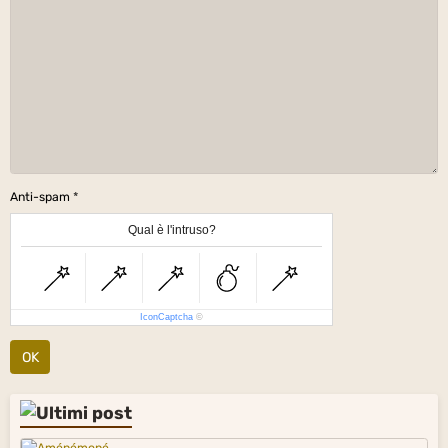
Anti-spam
Qual è l'intruso?
IconCaptcha
©
OK