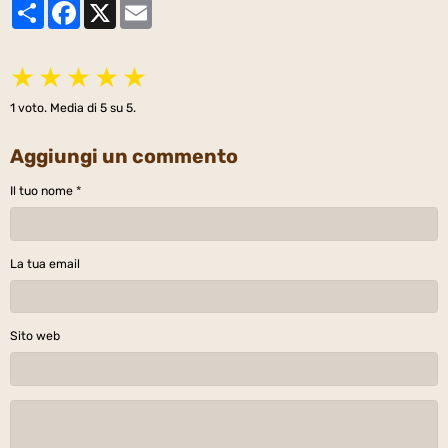
Partager
Facebook
X
Email
★
★
★
★
★
1
voto. Media di
5
su 5.
Aggiungi un commento
Il tuo nome
La tua email
Sito web