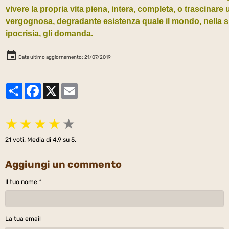
vivere la propria vita piena, intera, completa, o trascinare 
vergognosa, degradante esistenza quale il mondo, nella 
ipocrisia, gli domanda.
Data ultimo aggiornamento: 21/07/2019
Partager
Facebook
X
Email
★
★
★
★
★
21
voti. Media di
4.9
su 5.
Aggiungi un commento
Il tuo nome
La tua email