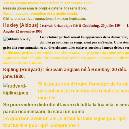
Aucun homme n'aime ses chaînes, fussent-elles en or.
Nessun uomo ama le proprie catene, fossero d'oro.
Qui a mauvaise réputation est à moitié pendu.
Chi ha una cattiva reputazione, è mezzo impiccato.​
Huxley (Aldous) :
né à
,
–
écrivain britannique
Godalming
26 juillet 1894
L
Angeles 22 novembre 1963
La dictature parfaite aurait les apparences de la démocratie
dont les prisonniers ne songeraient pas à s'évader. Un systèm
grâce à la consommation et au divertissement, les esclaves auraient l'amour de leur ser
La dittatura perfetta avrà sembianza di democrazia, una prigione senza muri nella qua
sogneranno mai di fuggire. Un sistema di schiavitù dove, grazie al consumo e al diverti
ameranno la loro schiavitù'.​
Kipling (
Rudyard) : écrivain anglais né à Bombay, 30 déc.
janv.1936.
Si tu peux voir détruire l'ouvrage de ta vie
un seul mot, te remettre à le rebâtir, tu s
mon fils.
Se puoi vedere distrutto il lavoro di tuttta la tua vita. e se
parola ricominciare, tu sarai un uomo.
>A quoi bon avoir un ami, s'il faut lui faire signe pour qu'il
tout lui dire pour qu'il comprenne ?