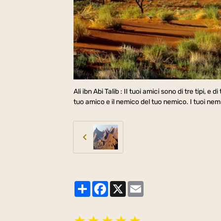
Ali ibn Abi Talib : II tuoi amici sono di tre tipi, e 
tuo amico e il nemico del tuo nemico. I tuoi nemi
Partager
Facebook
X
Email
★
★
★
★
★