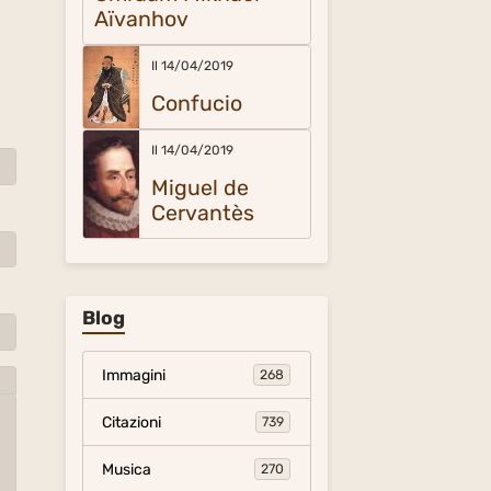
Aïvanhov
Il 14/04/2019
Confucio
Il 14/04/2019
Miguel de
Cervantès
Blog
Immagini
268
Citazioni
739
Musica
270