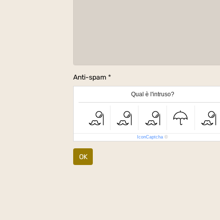
Anti-spam
Qual è l'intruso?
IconCaptcha
©
OK