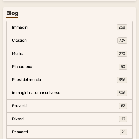
Blog
Immagini
268
Citazioni
739
Musica
270
Pinacoteca
50
Paesi del mondo
396
Immagini natura e universo
306
Proverbi
53
Diversi
47
Racconti
21