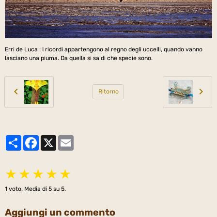
Erri de Luca : I ricordi appartengono al regno degli uccelli, quando vanno
lasciano una piuma. Da quella si sa di che specie sono.
Ritorno
Partager
Facebook
X
Email
★
★
★
★
★
1
voto. Media di
5
su 5.
Aggiungi un commento