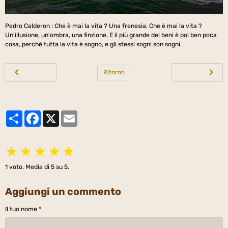
Pedro Calderon : Che è mai la vita ? Una frenesia. Che è mai la vita ?
Un'illusione, un'ombra, una finzione. E il più grande dei beni è poi ben poca
cosa, perché tutta la vita è sogno, e gli stessi sogni son sogni.
Ritorno
Partager
Facebook
X
Email
★
★
★
★
★
1
voto. Media di
5
su 5.
Aggiungi un commento
Il tuo nome