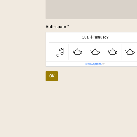
Anti-spam
Qual è l'intruso?
IconCaptcha
©
OK