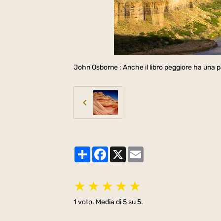
John Osborne : Anche il libro peggiore ha una pa
Partager
Facebook
X
Email
★
★
★
★
★
1
voto. Media di
5
su 5.