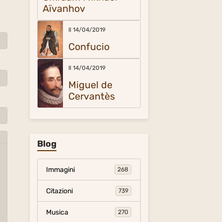
Aïvanhov
Il 14/04/2019
Confucio
Il 14/04/2019
Miguel de
Cervantès
Blog
Immagini
268
Citazioni
739
Musica
270