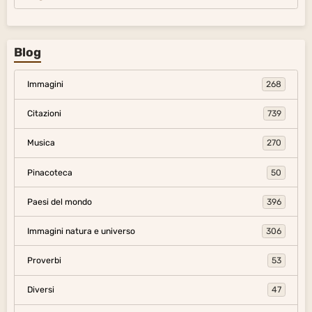
Blog
Immagini
268
Citazioni
739
Musica
270
Pinacoteca
50
Paesi del mondo
396
Immagini natura e universo
306
Proverbi
53
Diversi
47