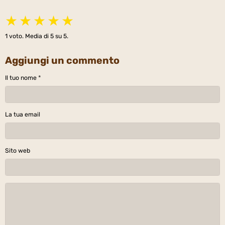
★
★
★
★
★
1
voto. Media di
5
su 5.
Aggiungi un commento
Il tuo nome
La tua email
Sito web