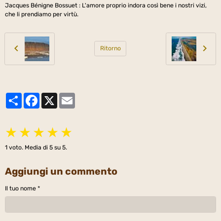
Jacques Bénigne Bossuet : L'amore proprio indora così bene i nostri vizi,
che li prendiamo per virtù.
Ritorno
Partager
Facebook
X
Email
★
★
★
★
★
1
voto. Media di
5
su 5.
Aggiungi un commento
Il tuo nome