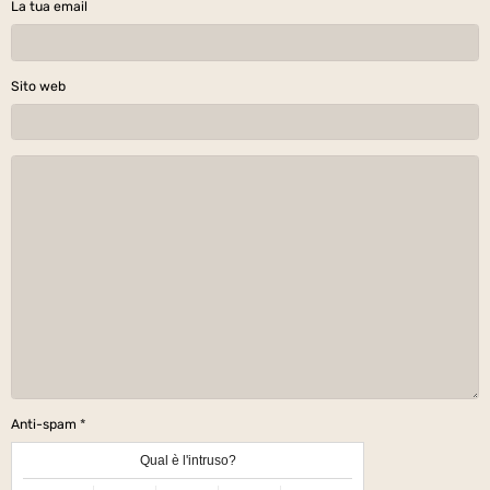
La tua email
Sito web
Anti-spam
Qual è l'intruso?