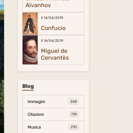
Aïvanhov
Il 14/04/2019
Confucio
Il 14/04/2019
Miguel de
Cervantès
Blog
Immagini
268
Citazioni
739
Musica
270