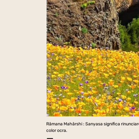
Râmana Mahârshi : Sanyasa significa rinunciare a
color ocra.