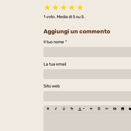
★
★
★
★
★
1
voto. Media di
5
su 5.
Aggiungi un commento
Il tuo nome
La tua email
Sito web