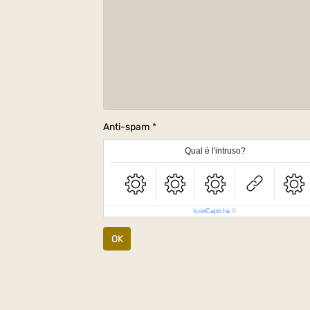
Anti-spam
Qual è l'intruso?
IconCaptcha
©
OK