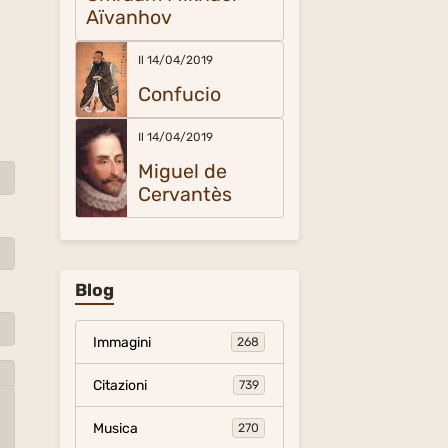
Aïvanhov
Il 14/04/2019
Confucio
Il 14/04/2019
Miguel de
Cervantès
Blog
Immagini
268
Citazioni
739
Musica
270