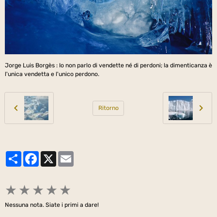
Jorge Luis Borgès : Io non parlo di vendette né di perdoni; la dimenticanza è
l'unica vendetta e l'unico perdono.
Ritorno
Partager
Facebook
X
Email
★
★
★
★
★
Nessuna nota. Siate i primi a dare!