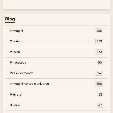
Blog
Immagini
268
Citazioni
739
Musica
270
Pinacoteca
50
Paesi del mondo
396
Immagini natura e universo
306
Proverbi
53
Diversi
47