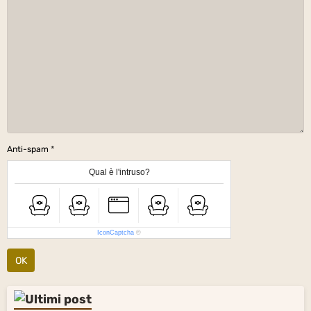
Anti-spam
Qual è l'intruso?
IconCaptcha
©
OK