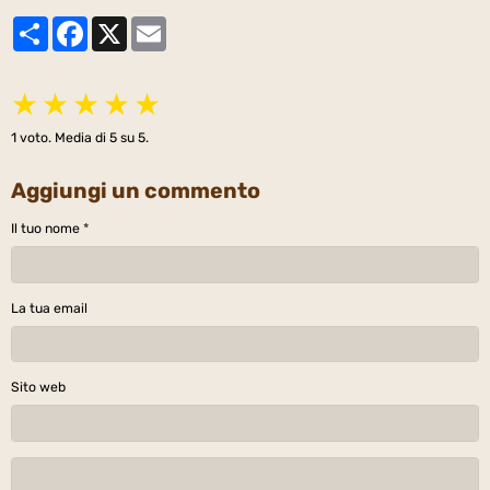
Partager
Facebook
X
Email
★
★
★
★
★
1
voto. Media di
5
su 5.
Aggiungi un commento
Il tuo nome
La tua email
Sito web