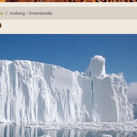
so
Iceberg - Groenlandia
a