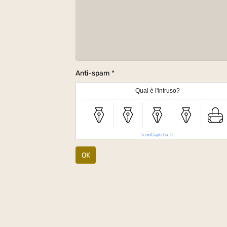
Anti-spam
Qual è l'intruso?
IconCaptcha
©
OK