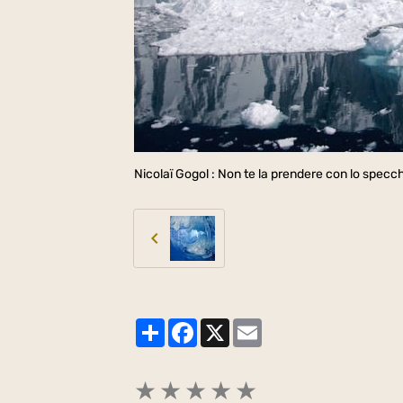
Nicolaï Gogol : Non te la prendere con lo specchi
Partager
Facebook
X
Email
★
★
★
★
★