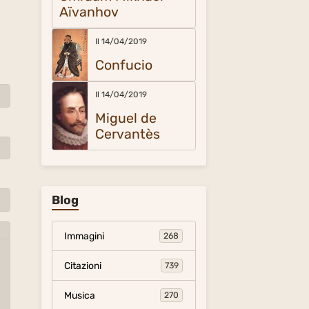
Aïvanhov
Il 14/04/2019
Confucio
Il 14/04/2019
Miguel de
Cervantès
Blog
Immagini
268
Citazioni
739
Musica
270