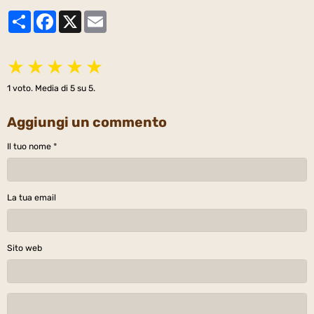
Partager
Facebook
X
Email
★
★
★
★
★
1
voto. Media di
5
su 5.
Aggiungi un commento
Il tuo nome
La tua email
Sito web