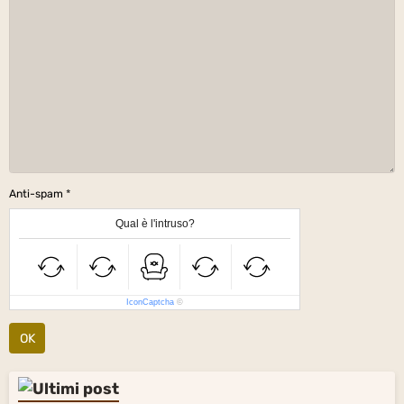
Anti-spam
Qual è l'intruso?
IconCaptcha
©
OK