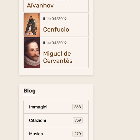
Aïvanhov
Il 14/04/2019
Confucio
Il 14/04/2019
Miguel de
Cervantès
Blog
Immagini
268
Citazioni
739
Musica
270