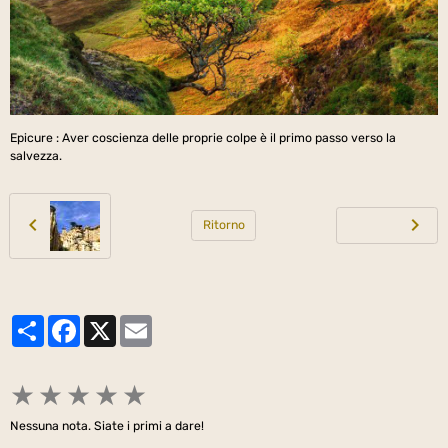
Epicure : Aver coscienza delle proprie colpe è il primo passo verso la
salvezza.
Ritorno
Partager
Facebook
X
Email
★
★
★
★
★
Nessuna nota. Siate i primi a dare!