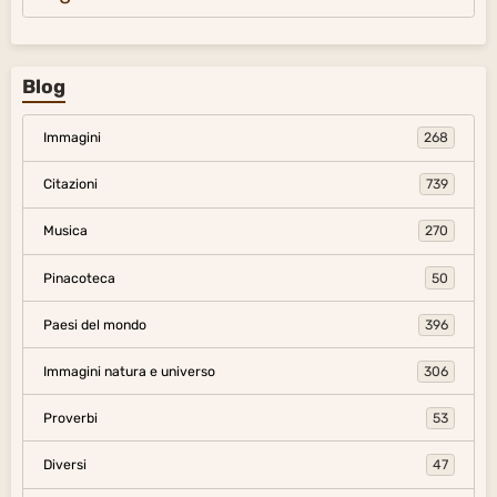
Blog
Immagini
268
Citazioni
739
Musica
270
Pinacoteca
50
Paesi del mondo
396
Immagini natura e universo
306
Proverbi
53
Diversi
47