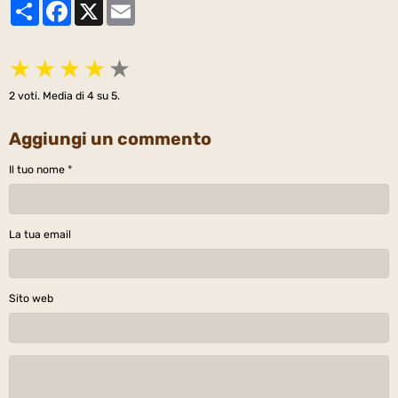
Partager
Facebook
X
Email
★
★
★
★
★
2
voti. Media di
4
su 5.
Aggiungi un commento
Il tuo nome
La tua email
Sito web