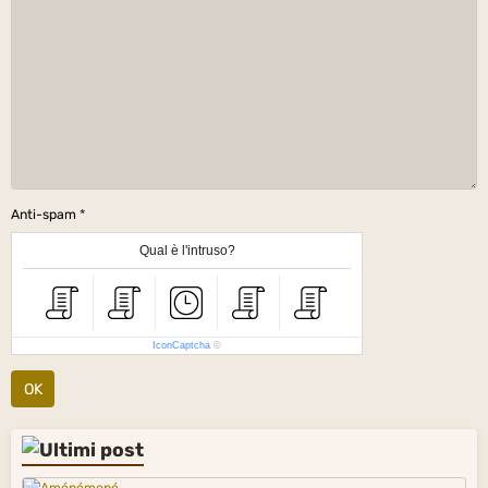
Anti-spam
Qual è l'intruso?
IconCaptcha
©
OK