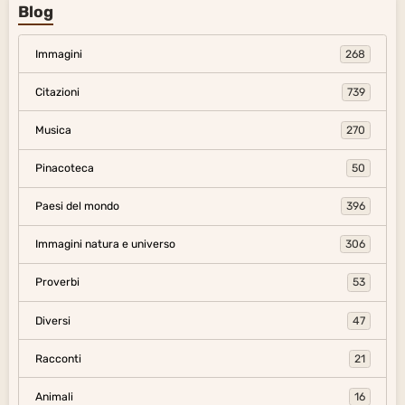
Blog
Immagini
268
Citazioni
739
Musica
270
Pinacoteca
50
Paesi del mondo
396
Immagini natura e universo
306
Proverbi
53
Diversi
47
Racconti
21
Animali
16