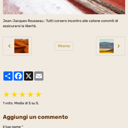
Jean-Jacques Rousseau : Tutti corsero incontro alle catene convinti di
assicurarsi la libertà.
Ritorno
Partager
Facebook
X
Email
★
★
★
★
★
1
voto. Media di
5
su 5.
Aggiungi un commento
Il tuo nome