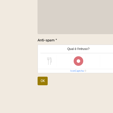
Anti-spam
Qual è l'intruso?
IconCaptcha
©
OK