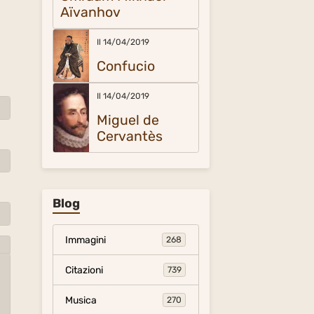
Aïvanhov
Il 14/04/2019
Confucio
Il 14/04/2019
Miguel de
Cervantès
Blog
Immagini
268
Citazioni
739
Musica
270