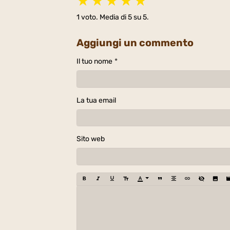
★
★
★
★
★
1
voto. Media di
5
su 5.
Aggiungi un commento
Il tuo nome
La tua email
Sito web