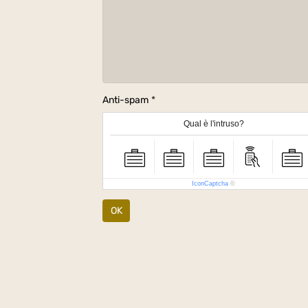
Anti-spam
Qual è l'intruso?
IconCaptcha
©
OK