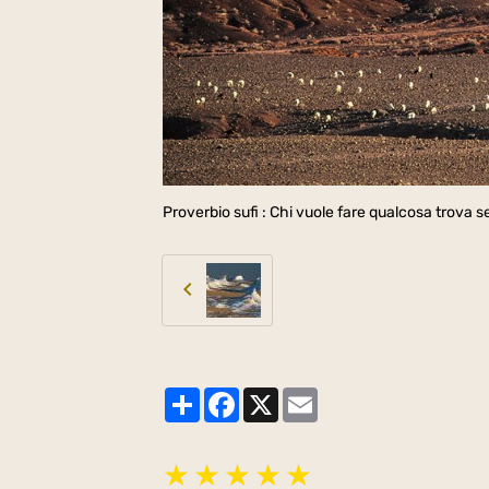
Proverbio sufi : Chi vuole fare qualcosa trova 
Partager
Facebook
X
Email
★
★
★
★
★