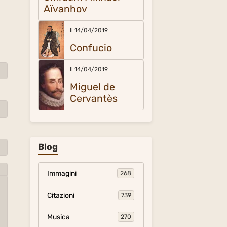
Aïvanhov
Il 14/04/2019
Confucio
Il 14/04/2019
Miguel de
Cervantès
Blog
Immagini
268
Citazioni
739
Musica
270