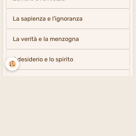
La sapienza e l'ignoranza
La verità e la menzogna
Il desiderio e lo spirito
La solitudine e la società
Creare un sito gratuito
con emioweb.it -
Segnalare un contenuto
inappropriato sul sito