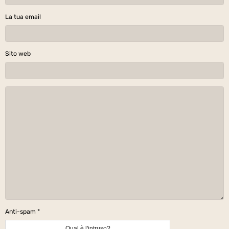
La tua email
Sito web
Anti-spam
Qual è l'intruso?