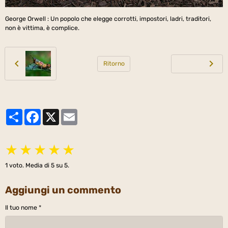
George Orwell : Un popolo che elegge corrotti, impostori, ladri, traditori,
non è vittima, è complice.
Ritorno
Partager
Facebook
X
Email
★
★
★
★
★
1
voto. Media di
5
su 5.
Aggiungi un commento
Il tuo nome