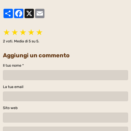
Partager
Facebook
X
Email
★
★
★
★
★
2
voti. Media di
5
su 5.
Aggiungi un commento
Il tuo nome
La tua email
Sito web