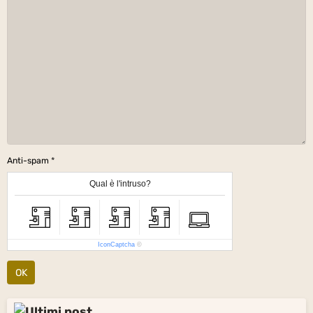
Anti-spam
Qual è l'intruso?
IconCaptcha
©
OK