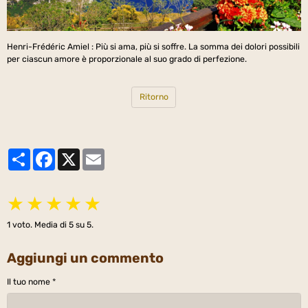
Henri-Frédéric Amiel : Più si ama, più si soffre. La somma dei dolori possibili
per ciascun amore è proporzionale al suo grado di perfezione.
Ritorno
Partager
Facebook
X
Email
★
★
★
★
★
1
voto. Media di
5
su 5.
Aggiungi un commento
Il tuo nome