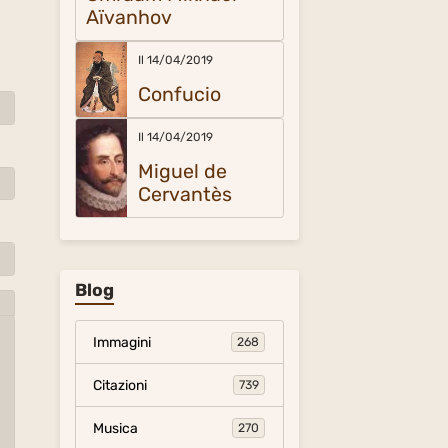
Aïvanhov
Il 14/04/2019
Confucio
Il 14/04/2019
Miguel de
Cervantès
Blog
Immagini
268
Citazioni
739
Musica
270