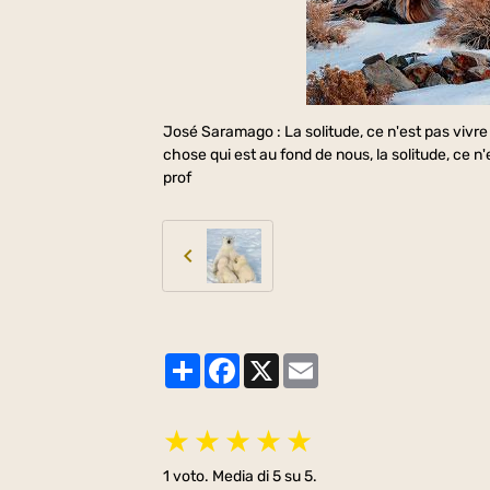
José Saramago : La solitude, ce n'est pas vivre
chose qui est au fond de nous, la solitude, ce n'e
prof
Partager
Facebook
X
Email
★
★
★
★
★
1
voto. Media di
5
su 5.