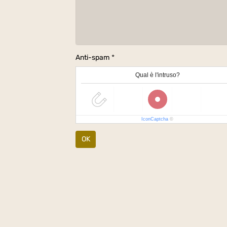
Anti-spam
Qual è l'intruso?
IconCaptcha
©
OK