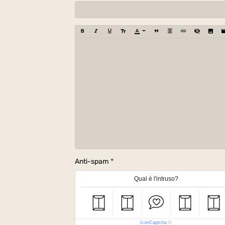
Anti-spam
Qual è l'intruso?
IconCaptcha
©