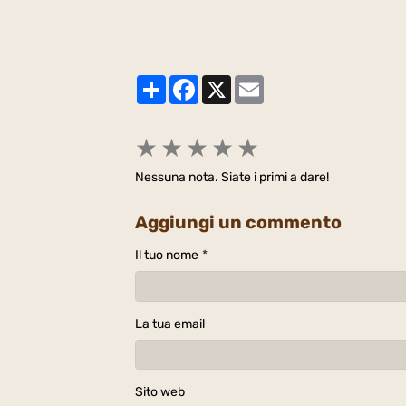
Partager
Facebook
X
Email
★
★
★
★
★
Nessuna nota. Siate i primi a dare!
Aggiungi un commento
Il tuo nome
La tua email
Sito web