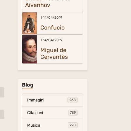
Aïvanhov
Il 14/04/2019
Confucio
Il 14/04/2019
Miguel de
Cervantès
Blog
Immagini
268
Citazioni
739
Musica
270