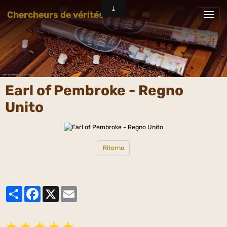
Chercheurs de vérités
Earl of Pembroke - Regno
Unito
Ritorno
Partager
Facebook
X
Email
★
★
★
★
★