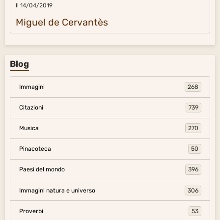
Il 14/04/2019
Miguel de Cervantès
Blog
Immagini
268
Citazioni
739
Musica
270
Pinacoteca
50
Paesi del mondo
396
Immagini natura e universo
306
Proverbi
53