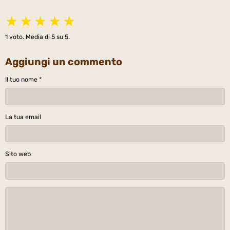
★
★
★
★
★
1
voto. Media di
5
su 5.
Aggiungi un commento
Il tuo nome
La tua email
Sito web