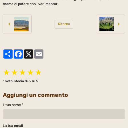
brama di potere con i veri mentori.
Ritorno
Partager
Facebook
X
Email
★
★
★
★
★
1
voto. Media di
5
su 5.
Aggiungi un commento
Il tuo nome
La tua email