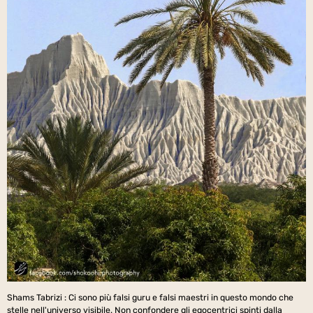
Shams Tabrizi : Ci sono più falsi guru e falsi maestri in questo mondo che
stelle nell'universo visibile. Non confondere gli egocentrici spinti dalla