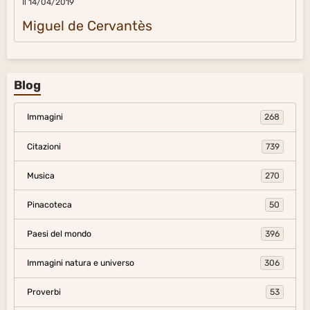
Il 14/04/2019
Miguel de Cervantès
Blog
Immagini
268
Citazioni
739
Musica
270
Pinacoteca
50
Paesi del mondo
396
Immagini natura e universo
306
Proverbi
53