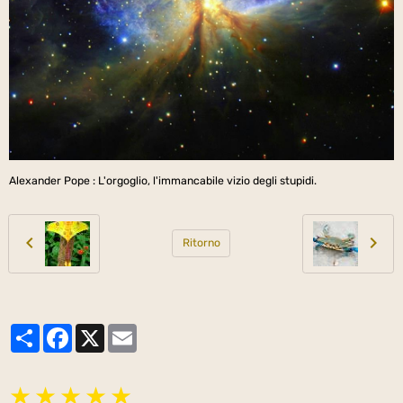
Alexander Pope : L'orgoglio, l'immancabile vizio degli stupidi.
Ritorno
Partager
Facebook
X
Email
★
★
★
★
★