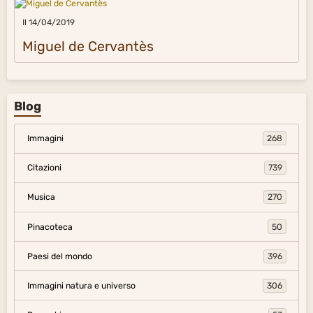
Il 14/04/2019
Miguel de Cervantès
Blog
Immagini
268
Citazioni
739
Musica
270
Pinacoteca
50
Paesi del mondo
396
Immagini natura e universo
306