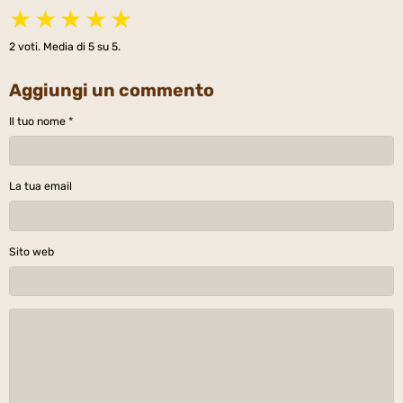
★
★
★
★
★
2
voti. Media di
5
su 5.
Aggiungi un commento
Il tuo nome
La tua email
Sito web