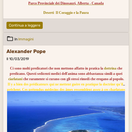
Parco Provinciale dei Dinosauri, Alberta - Canada
Deserti
Il Coraggio e la Paura
Continua a leggere
In
Immagini
Alexander Pope
Il 10/03/2019
Ci sono molti predicatori che non mettono affatto in pratica la
dottrina
che
predicano. Questi sedicenti medici dell'anima sono abbastanza simili a quei
ciarlatani
che raramente si curano con gli stessi rimedi che erogano al popolo.
Il y a bien des prédicateurs qui ne mettent guère en pratique la doctrine qu'ils
prêchent. Ces prétendus médecins des âmes ressemblent assez à ces charlatans
qui prennent rarement eux-mêmes les remèdes qu'ils débitent au peuple.