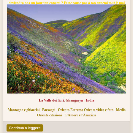
deviendra pas un jour ton ennemi ? Et ne cause pas à ton ennemi tout le mal
que tu peux lui faire : il est possible qu'un jour il devienne ton ami.
La Valle dei fiori, Ghangarya - India
Montagne e ghiacciai
Paesaggi
Oriente-Estremo Oriente video e foto
Medio
Oriente citazioni
L'Amore e l'Amicizia
Continua a leggere