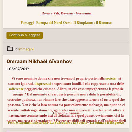
Riviera Vils, Bavaria - Germania
Paesaggi
Europa del Nord-Ovest
Il Rimpianto e il Rimorso
Continua a leggere
In
Immagini
Omraam Mikhaël Aïvanhov
Il 05/07/2019
Vi sono uomini e donne che non trovano il proprio posto nella
società
: si
sentono ignorati,
disprezzati
e soprattutto inutili, il che rappresenta una delle
sofferenze
peggiori che esistano. Allora, in che cosa impiegheranno le proprie
energie ? Dal momento che a queste persone non è data la possibilità di
costruire qualcosa, non rimane loro che distruggere intorno a sé tutto quel che
possono. Non è che la loro natura sia particolarmente malvagia, ma quando ci
si sente trattati ingiustamente, ignorati e non apprezzati, si è tentati di attirare
Tornado - Kansas
l'attenzione commettendo atti di violenza. E a quel punto, ovviamente, ci si fa
notare, ma cosa ci si guadagna ? Essere sensibili agli sguardi e all'opinione degli
Posti e fenomeni misteriosi
La Solitudine e la Società
La Stima e il Disprezzo
altri, non ha nulla di riprovevole in sé. Tuttavia, la stima che un essere umano
ha di se stesso, il senso del proprio valore, non deve mai dipendere dagli