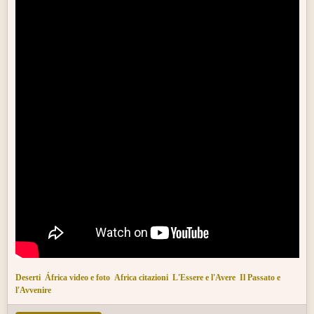
d'antan passe aujourd'hui ailleurs. De grands lacs sont à sec et d'anciens
rivages sont dans l'abîme.
Deserti
África video e foto
Africa citazioni
L'Essere e l'Avere
Il Passato e
l'Avvenire