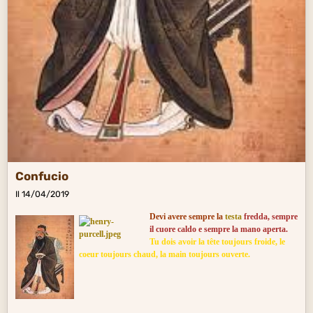
Confucio
Il 14/04/2019
Devi avere sempre la
testa
fredda, sempre
il cuore caldo e sempre la mano aperta.
Tu dois avoir la tête toujours froide, le
coeur toujours chaud, la main toujours ouverte.