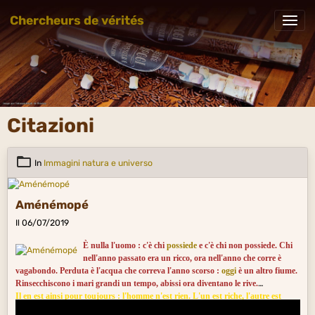
Chercheurs de vérités
Citazioni
In
Immagini natura e universo
Aménémopé
Il 06/07/2019
È nulla l'uomo : c'è chi
possiede
e c'è chi non possiede. Chi
nell'anno passato era un ricco, ora nell'anno che corre è
vagabondo. Perduta è l'acqua che correva l'anno scorso :
oggi
è un altro fiume.
Rinsecchiscono i mari grandi un tempo, abissi ora diventano le rive.
Il en est ainsi pour toujours : l'homme n'est rien. L'un est riche, l'autre est
pauvre. Tel était riche l'an passé qui est vagabond aujourd'hui. La rivière