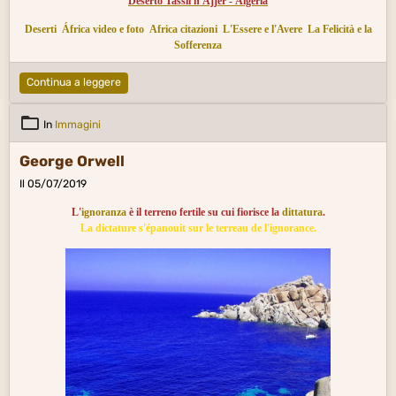
Deserto Tassil n'Ajjer - Algeria
Deserti
África video e foto
Africa citazioni
L'Essere e l'Avere
La Felicità e la
Sofferenza
Continua a leggere
In
Immagini
George Orwell
Il 05/07/2019
L'
ignoranza
è il terreno fertile su cui fiorisce la
dittatura
.
La dictature s'épanouit sur le terreau de l'ignorance.