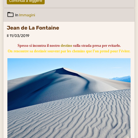
Continua a leggere
In
Immagini
Jean de La Fontaine
Il 11/03/2019
Spesso si incontra il nostro
destino
sulla strada presa per evitarlo.
On rencontre sa destinée souvent par les chemins que l’on prend pour l’éviter.