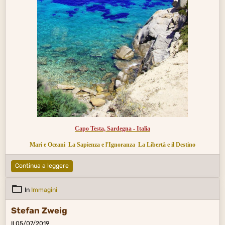
Capo Testa, Sardegna - Italia
Mari e Oceani
La Sapienza e l'Ignoranza
La Libertà e il Destino
Continua a leggere
In
Immagini
Stefan Zweig
Il 05/07/2019