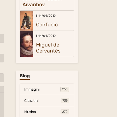
Aïvanhov
Il 14/04/2019
Confucio
Il 14/04/2019
Miguel de
Cervantès
Blog
Immagini
268
Citazioni
739
Musica
270