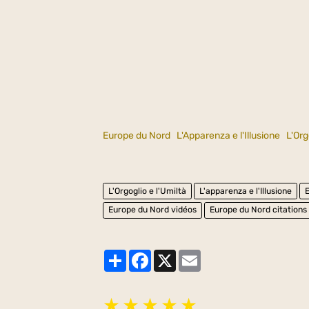
Europe du Nord
L'Apparenza e l'Illusione
L'Org
L'Orgoglio e l'Umiltà
L'apparenza e l'Illusione
Europe du Nord vidéos
Europe du Nord citations
Partager
Facebook
X
Email
★
★
★
★
★