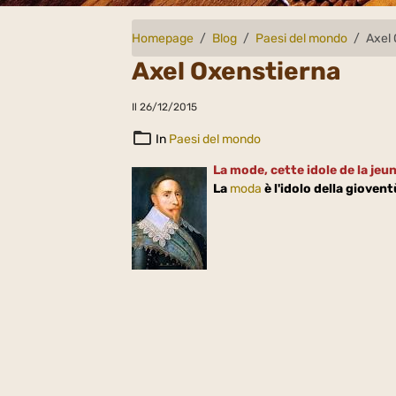
Homepage
Blog
Paesi del mondo
Axel
Axel Oxenstierna
Il 26/12/2015
In
Paesi del mondo
La mode, cette idole de la jeun
La
moda
è l'idolo della giovent