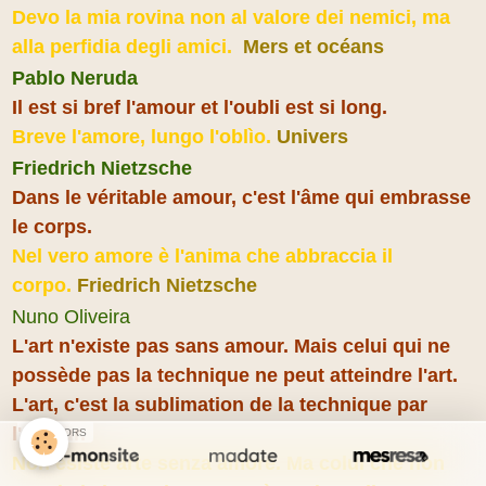
Devo la mia rovina non al valore dei nemici, ma
alla perfidia degli amici.
Mers et océans
Pablo Neruda
Il est si bref l'amour et l'oubli est si long.
Breve l'amore, lungo l'oblìo.
Univers
Friedrich Nietzsche
Dans le véritable amour, c'est l'âme qui embrasse
le corps.
Nel vero amore è l'anima che abbraccia il
corpo.
Friedrich Nietzsche
Nuno Oliveira
L'art n'existe pas sans amour. Mais celui qui ne
possède pas la technique ne peut atteindre l'art.
L'art, c'est la sublimation de la technique par
l'amour.
SPONSORS
Non esiste arte senza amore. Ma colui che non