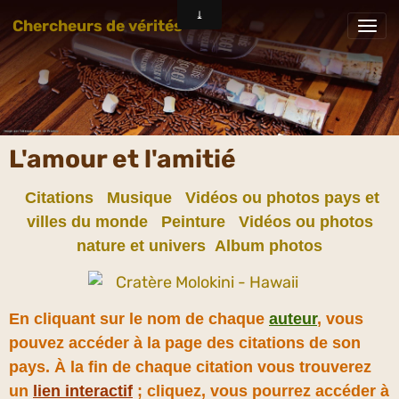
Chercheurs de vérités
L'amour et l'amitié
Citations
Musique
Vidéos ou photos pays et
villes du monde
Peinture
Vidéos ou photos
nature et univers
Album photos
En cliquant sur le nom de chaque
auteur
, vous
pouvez accéder à la page des citations de son
pays. À la fin de chaque citation vous trouverez
un
lien interactif
; cliquez, vous pourrez accéder à