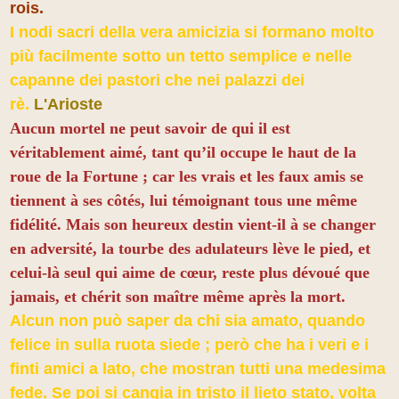
rois.
I nodi sacri della vera amicizia si formano molto
più facilmente sotto un tetto semplice e nelle
capanne dei pastori che nei palazzi dei
rè.
L'Arioste
Aucun mortel ne peut savoir de qui il est
véritablement aimé, tant qu’il occupe le haut de la
roue de la Fortune ; car les vrais et les faux amis se
tiennent à ses côtés, lui témoignant tous une même
fidélité. Mais son heureux destin vient-il à se changer
en adversité, la tourbe des adulateurs lève le pied, et
celui-là seul qui aime de cœur, reste plus dévoué que
jamais, et chérit son maître même après la mort.
Alcun non può saper da chi sia amato, quando
felice in sulla ruota siede ; però che ha i veri e i
finti amici a lato, che mostran tutti una medesima
fede. Se poi si cangia in tristo il lieto stato, volta