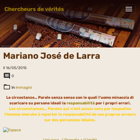
Chercheurs de vérités
Mariano José de Larra
Il 16/05/2015
0
In
Immagini
Le circostanze... Parole senza senso con le quali l'uomo minaccia di
scaricare su persone ideali la
responsabilità
per i propri errori.
Les circonstances... Paroles qui n'ont aucun sens par lesquelles
l'homme cherche à reporter la responsabilité de ses propres erreurs
sur des personnes idéales.
Universo
L'Orgoglio e l'Umiltà