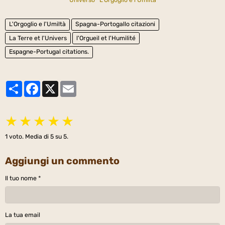
L'Orgoglio e l'Umiltà
Spagna-Portogallo citazioni
La Terre et l'Univers
l'Orgueil et l'Humilité
Espagne-Portugal citations.
Partager
Facebook
X
Email
★
★
★
★
★
1
voto. Media di
5
su 5.
Aggiungi un commento
Il tuo nome
La tua email