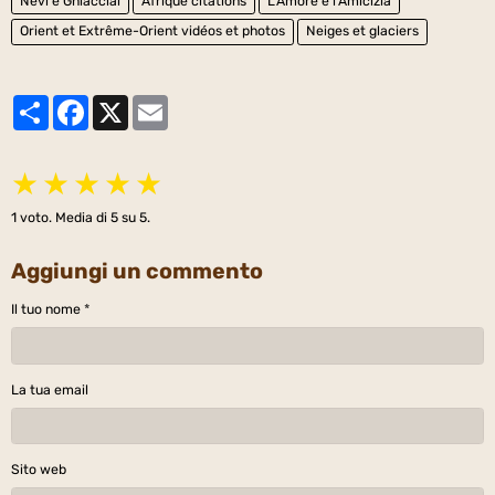
Nevi e Ghiacciai
Afrique citations
L'Amore e l'Amicizia
Orient et Extrême-Orient vidéos et photos
Neiges et glaciers
Partager
Facebook
X
Email
★
★
★
★
★
1
voto. Media di
5
su 5.
Aggiungi un commento
Il tuo nome
La tua email
Sito web