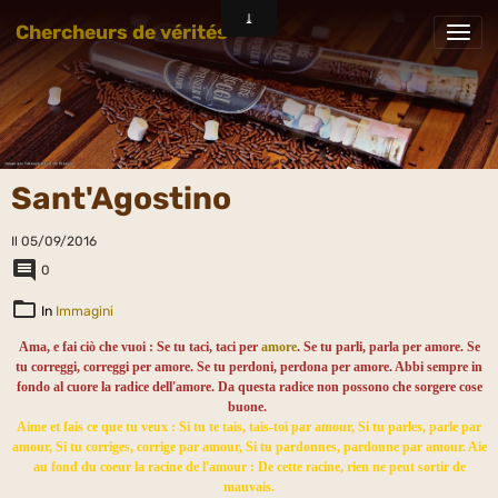
Chercheurs de vérités
Sant'Agostino
Il 05/09/2016
0
In
Immagini
Ama, e fai ciò che vuoi : Se tu taci, taci per
amore
. Se tu parli, parla per amore. Se
tu correggi, correggi per amore. Se tu perdoni, perdona per amore. Abbi sempre in
fondo al cuore la radice dell'amore. Da questa radice non possono che sorgere cose
buone.
Aime et fais ce que tu veux : Si tu te tais, tais-toi par amour, Si tu parles, parle par
amour, Si tu corriges, corrige par amour, Si tu pardonnes, pardonne par amour. Aie
au fond du coeur la racine de l'amour : De cette racine, rien ne peut sortir de
mauvais.