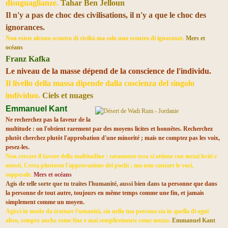
disuguaglianze.
Tahar Ben Jelloun
Il n'y a pas de choc des civilisations, il n'y a que le choc des
ignorances.
Non esiste alcuno scontro di civiltà ma solo uno scontro di ignoranze.
Mers et
océans
Franz Kafka
Le niveau de la masse dépend de la conscience de l'individu.
Il livello della massa dipende dalla coscienza del singolo
individuo.
Ciels et nuages
Emmanuel Kant
Ne recherchez pas la faveur de la
multitude : on l'obtient rarement par des moyens licites et honnêtes. Recherchez
plutôt cherchez plutôt l'approbation d'une minorité ; mais ne comptez pas les voix,
pesez-les.
Non cercare il favore della moltitudine : raramente esso si ottiene con mezzi leciti e
onesti. Cerca piuttosto l'approvazione dei pochi ; ma non contare le voci,
soppesale.
Mers et océans
Agis de telle sorte que tu traites l'humanité, aussi bien dan
s ta personne que dans
la personne de tout autre, toujours en même temps comme une fin, et jamais
simplement comme un moyen.
Agisci in modo da trattare l'umanità, sia nella tua persona sia in quella di ogni
altro, sempre anche come fine e mai semplicemente come mezzo.
Emmanuel Kant