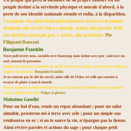
peuple destiné à la servitude physique et morale d'abord, à la
perte de son identité nationale ensuite et enfin, à la disparition.
Un popolo che perde la propria memoria storica è un popolo
destinato alla servitù fisica e morale, prima, alla perdita della
sua identità nazionale, poi, e, infine, alla sparizione.
Pio
Filippani Ronconi
Benjamin Franklin
Soyez poli envers tous, sociable avec beaucoup mais intime avec peu ; ami avec un
seul, ennemi de personne.
Sii educato con tutti, socievole con molti; intimo con pochi ; amico con uno soltanto,
nemico con nessuno.
Benjamin Franklin
Je ne connais pas la clef du succès, mais celle de l'échec est celle qui consiste à
essayer de plaire à tout le monde.
Non so quale sia la chiave del successo, ma la chiave del fallimento è sicuramente
cercare di piacere a tutti.
Neiges et glaciers
Mahatma Gandhi
Pour un bol d'eau, rends un repas abondant ; pour un salut
aimable, prosterne-toi à terre avec zèle ; pour un simple sou
rembourse en or ; si on te sauve la vie, n'épargne pas la tienne.
Ainsi révère paroles et actions du sage ; pour chaque petit