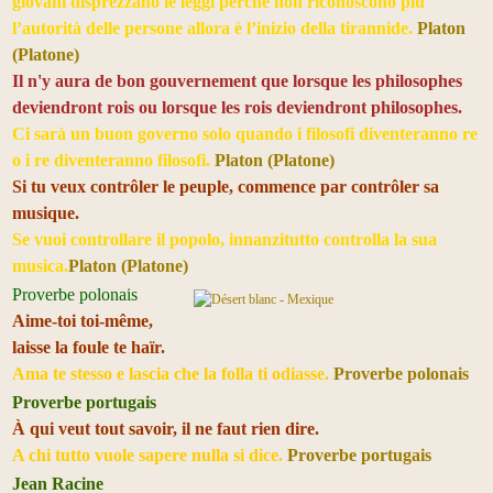
giovani disprezzano le leggi perchè non riconoscono più
l’autorità delle persone allora è l’inizio della tirannide.
Platon
(Platone)
Il n'y aura de bon gouvernement que lorsque les philosophes
deviendront rois ou lorsque les rois deviendront philosophes.
Ci sarà un buon governo solo quando i filosofi diventeranno re
o i re diventeranno filosofi.
Platon (Platone)
Si tu veux contrôler le peuple, commence par contrôler sa
musique.
Se vuoi controllare il popolo,
innanzitutto
controlla la sua
musica.
Platon (Platone)
Proverbe polonais
Aime-toi toi-même,
laisse la foule te haïr.
Ama te stesso e lascia che la folla ti odiasse.
Proverbe polonais
Proverbe portugais
À qui veut tout savoir, il ne faut rien dire.
A chi tutto vuole sapere nulla si dice.
Proverbe portugais
Jean Racine