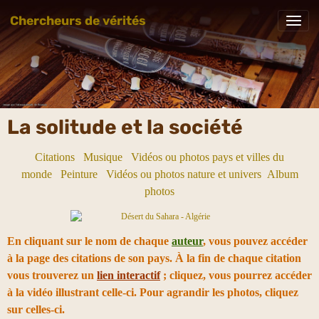
Chercheurs de vérités
La solitude et la société
Citations
Musique
Vidéos ou photos pays et villes du
monde
Peinture
Vidéos ou photos nature et univers
Album
photos
En cliquant sur le nom de chaque
auteur
, vous pouvez accéder
à la page des citations de son pays. À la fin de chaque citation
vous trouverez un
lien interactif
; cliquez, vous pourrez accéder
à la vidéo illustrant celle-ci. Pour agrandir les photos, cliquez
sur celles-ci.