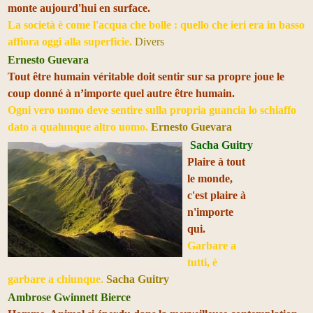
monte aujourd'hui en surface.
La società è come l'acqua che bolle : quello che ieri era in basso
affiora oggi alla superficie.
Divers
Ernesto Guevara
Tout être humain véritable doit sentir sur sa propre joue le
coup donné à n’importe quel autre être humain.
Ogni vero uomo deve sentire sulla propria guancia lo schiaffo
dato a qualunque altro uomo.
Ernesto Guevara
Sacha Guitry
Plaire à tout
le monde,
c'est plaire à
n'importe
qui.
Garbare a
tutti, è
garbare a chiunque.
Sacha Guitry
Ambrose Gwinnett Bierce