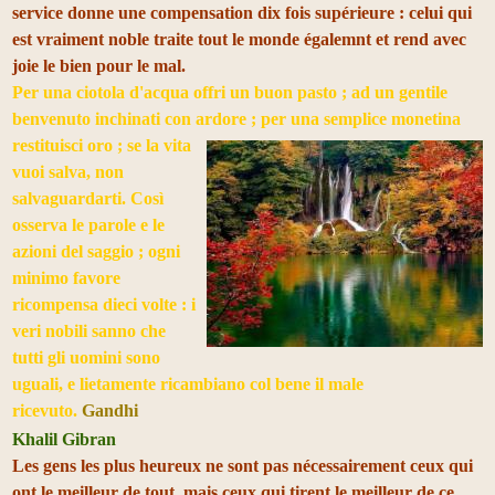
service donne une compensation dix fois supérieure : celui qui
est vraiment noble traite tout le monde égalemnt et rend avec
joie le bien pour le mal.
Per una ciotola d'acqua offri un buon pasto ; ad un gentile
benvenuto inchinati con ardore ; per una semplice
monetina
restituisci oro ; se la vita
vuoi salva, non
salvaguardarti. Così
osserva le parole e le
azioni del saggio ; ogni
minimo favore
ricompensa dieci volte : i
veri nobili sanno che
tutti gli uomini sono
uguali, e lietamente ricambiano col bene il male
ricevuto.
Gandhi
Khalil Gibran
Les gens les plus heureux ne sont pas nécessairement ceux qui
ont le meilleur de tout, mais ceux qui tirent le meilleur de ce