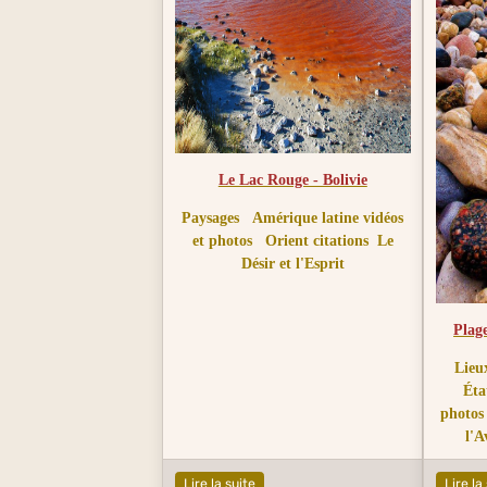
Le Lac Rouge - Bolivie
Paysages
Amérique latine vidéos
et photos
Orient citations
Le
Désir et l'Esprit
Plag
Lieu
Éta
photos
l'A
Lire la suite
Lire la