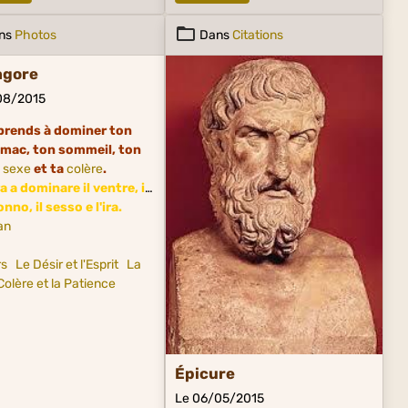
ns
Photos
Dans
Citations
agore
08/2015
rends à dominer ton
mac, ton sommeil, ton
sexe
et ta
colère
.
 a dominare il ventre, il
onno, il sesso e l'ira.
rs
Le Désir et l'Esprit
La
Colère et la Patience
Épicure
Le 06/05/2015