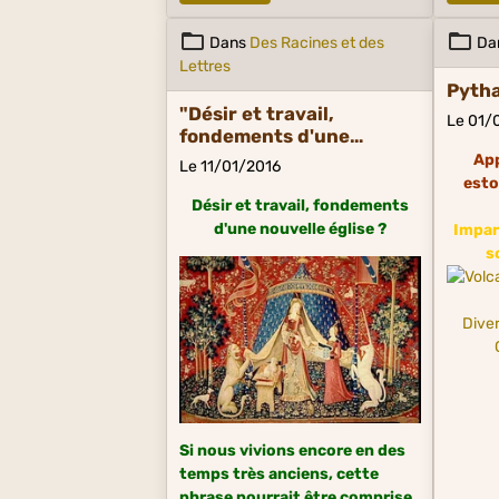
Dans
Des Racines et des
Da
Lettres
Pyth
"Désir et travail,
Le 01/
fondements d'une
nouvelle église ?
App
Le 11/01/2016
esto
Désir et travail, fondements
d'une nouvelle église ?
Impara
s
Dive
Si nous vivions encore en des
temps très anciens, cette
phrase pourrait être comprise