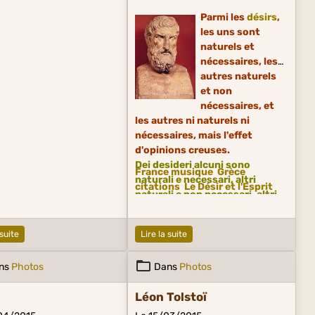
Parmi les
désirs
,
les uns sont
naturels et
nécessaires, les
autres naturels
et non
nécessaires, et
les autres ni naturels ni
nécessaires, mais l'effet
d'opinions creuses.
Dei desideri alcuni sono
France musique
Grèce
naturali e necessari, altri
citations
Le Désir et l'Esprit
naturali e non necessari, altri
né naturali né necessari,
originati da
vana opinione.
 suite
Lire la suite
ns
Photos
Dans
Photos
Léon Tolstoï