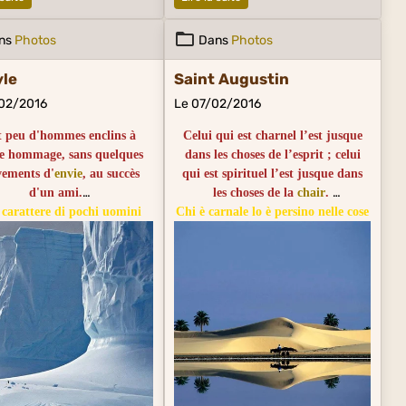
ns
Photos
Dans
Photos
le
Saint Augustin
02/2016
Le 07/02/2016
st peu d'hommes enclins à
Celui qui est charnel l’est jusque
e hommage, sans quelques
dans les choses de l’esprit ; celui
ements d'
envie
, au succès
qui est spirituel l’est jusque dans
d'un ami.
les choses de la
chair
.
 carattere di pochi uomini
Chi è carnale lo è persino nelle cose
 senza invidia un amico che
spirituali, chi è spirituale lo è
ha fatto fortuna.
persino nelle cose carnali.