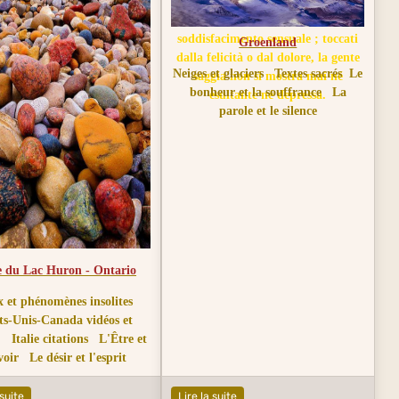
situazione ; gli uomini buoni non
esprimono un desiderio di
soddisfacimento sensuale ; toccati
Groenland
dalla felicità o dal dolore, la gente
Neiges et glaciers
Textes sacrés
Le
saggia non si mostra mai né
bonheur et la souffrance
La
esultante né depressa.
parole et le silence
e du Lac Huron - Ontario
x et phénomènes insolites
ts-Unis-Canada vidéos et
Italie citations
L'Être et
voir
Le désir et l'esprit
 suite
Lire la suite