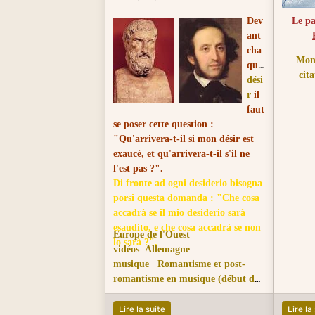
Dev
Le pa
ant
cha
Mont
que
cita
dési
r
il
faut
se poser cette question :
"Qu'arrivera-t-il si mon désir est
exaucé, et qu'arrivera-t-il s'il ne
l'est pas ?".
Di fronte ad ogni desiderio bisogna
porsi questa domanda : "Che cosa
accadrà se il mio desiderio sarà
esaudito, e che cosa
accadrà se non
Europe de l'Ouest
lo sarà ?".
vidéos
Allemagne
musique
Romantisme et post-
romantisme en musique (début du
XIXe s.au début du XXe s.)
Le
Désir et l'Esprit
Lire la suite
Lire la