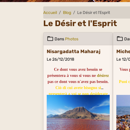
Accueil
Blog
Le Désir et l'Esprit
Le Désir et l'Esprit
Dans
Photos
Da
Nisargadatta Maharaj
Mich
Le 26/12/2018
Le 12/
Ce dont vous avez besoin se
Vous 
présentera à vous si vous ne
désirez
pas ce dont vous n'avez pas besoin.
Puoi 
Ciò di cui avete bisogno si
presenterà a voi se non desiderate
altro che ciò di cui non avete
bisogno.