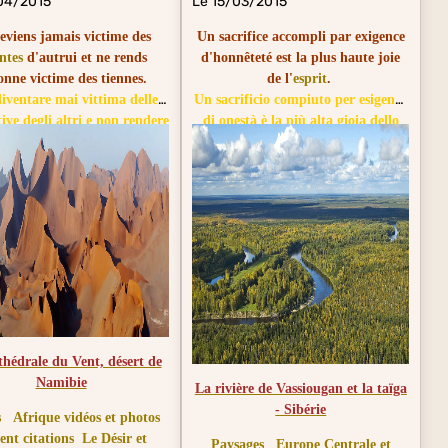
04/2015
Le 15/03/2015
eviens jamais victime des
Un sacrifice accompli par exigence
ntes
d'autrui et ne rends
d'honnêteté est la plus haute joie
onne victime des tiennes.
de l'
esprit
.
iventare mai vittima delle
Un sacrificio compiuto per esigenza
tive degli altri e non rendere
di onestà è la più alta gioia dello
ssuno vittima delle tue.
spirito.
hédrale du Vent, désert de
Namibie
La rivière de Vassiougan et la taïga
- Sibérie
s
Afrique vidéos et photos
ent citations
Le Désir et
Paysages
Europe Centrale et