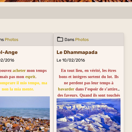
ns
Photos
Dans
Photos
el-Ange
Le Dhammapada
02/2016
Le 10/02/2016
pouvez
acheter
mon temps
En tout lieu, en vérité, les êtres
mais pas mon
esprit
.
bons et intègres sortent du lot. Ils
comprare il mio tempo, ma
ne perdent pas leur temps à
non la mia mente.
bavarder
dans l’espoir de s’attirer
des faveurs. Quand ils sont touchés
par le
bonheur
ou par le chagrin,
les sages ne montrent aucun signe
de joie ni de tristesse.
Gli uomini buoni, in verità,
camminano attenti in ogni