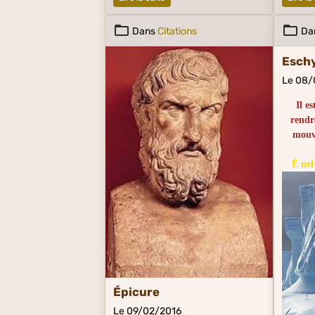
Dans
Citations
Da
Eschy
Le 08/
Il e
rendr
mouv
È nel
onorare
Épicure
Le 09/02/2016