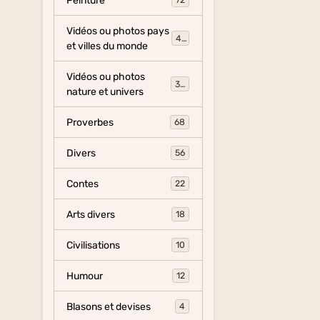
Peinture
72
Vidéos ou photos pays
454
et villes du monde
Vidéos ou photos
325
nature et univers
Proverbes
68
Divers
56
Contes
22
Arts divers
18
Civilisations
10
Humour
12
Blasons et devises
4