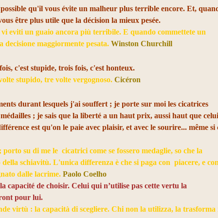
 possible qu'il vous évite un malheur plus terrible encore. Et, quan
us être plus utile que la décision la mieux pesée.
 vi eviti un guaio ancora più terribile. E quando commettete un
ella decisione maggiormente pesata.
Winston Churchill
is, c'est stupide, trois fois, c'est honteux.
volte stupido, tre volte vergognoso.
Cicéron
ents durant lesquels j'ai souffert ; je porte sur moi les cicatrices
médailles ; je sais que la liberté a un haut prix, aussi haut que celu
fférence est qu'on le paie avec plaisir, et avec le sourire... même si 
porto su di me le cicatrici come se fossero medaglie, so che la
 della schiavitù. L'unica differenza è che si paga con piacere, e co
gnato dalle lacrime.
Paolo Coelho
 capacité de choisir. Celui qui n’utilise pas cette vertu la
ront pour lui.
 virtù : la capacità di scegliere. Chi non la utilizza, la trasforma 