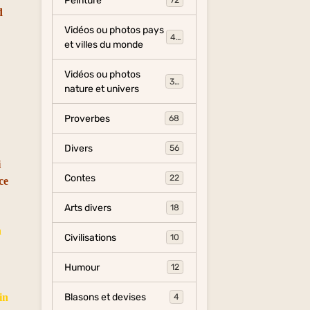
Peinture
72
d
Vidéos ou photos pays
454
et villes du monde
Vidéos ou photos
325
nature et univers
Proverbes
68
Divers
56
i
Contes
22
ce
Arts divers
18
n
Civilisations
10
Humour
12
Blasons et devises
in
4