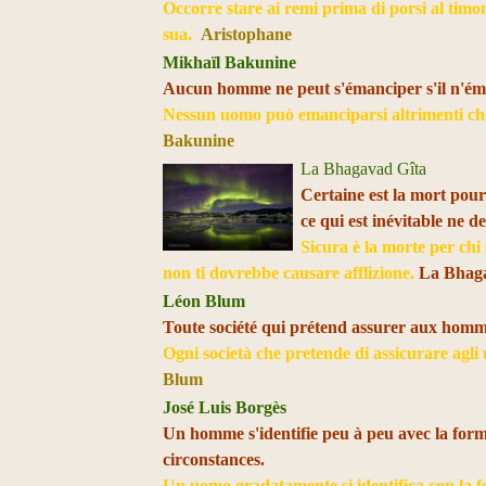
Occorre stare ai remi prima di porsi al timone
sua.
Aristophane
Mikhaïl Bakunine
Aucun homme ne peut s'émanciper s'il n'éma
Nessun uomo può emanciparsi altrimenti che
Bakunine
La Bhagavad Gîta
Certaine est la mort pour 
ce qui est inévitable ne de
Sicura è la morte per chi 
non ti dovrebbe causare afflizione.
La Bhag
Léon Blum
Toute société qui prétend assurer aux hommes
Ogni società che pretende di assicurare agli 
Blum
José Luis Borgès
Un homme s'identifie peu à peu avec la form
circonstances.
Un uomo gradatamente si identifica con la f