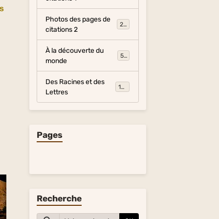
s
Photos des pages de
281
citations 2
À la découverte du
54
monde
Des Racines et des
134
Lettres
Pages
Recherche