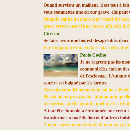
Quand survient un malheur, il est tout à fait
vous commettez une erreur grave, elle peut vo
Quando capita un guaio, puo' darsi che esso
grave errore esso vi puo' essere più utile d
Cicéron
Se faire avoir une fois est désagréable, deux fo
Farsi ingannare una volta è spiacevole, due 
Paolo Coelho
Je ne regrette pas les mom
comme si elles étaient des 
de l'esclavage. L'unique di
sourire est baigné par les larmes.
Non mi pento dei momenti in cui ho sofferto; 
libertà ha un prezzo alto, alto quanto quello
un sorriso...anche quando quel sorriso è ba
A tout être humain a été donnée une vertu : la
transforme en malédiction et d’autres choisi
A ogni essere umano è stata donata una grande