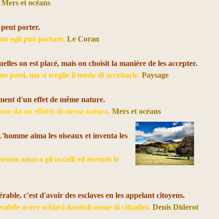
.
Mers et océans
peut porter.
to egli può portare.
Le Coran
elles on est placé, mais on choisit la manière de les accepter.
mo posti, ma si sceglie il modo di accettarle.
Paysage
ment d'un effet de même nature.
te da un effetto di stessa natura.
Mers et océans
 L'homme aima les oiseaux et inventa les
L'uomo amava gli uccelli ed inventò le
lérable, c'est d'avoir des esclaves en les appelant citoyens.
erabile avere schiavi dandoli nome di cittadini
.
Denis Diderot