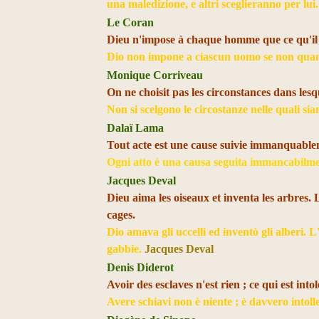
una maledizione, e altri sceglieranno per lui
Le Coran
Dieu n'impose à chaque homme que ce qu'il 
Dio non impone a ciascun uomo se non quan
Monique Corriveau
On ne choisit pas les circonstances dans lesqu
Non si scelgono le circostanze nelle quali sia
Dalaï Lama
Tout acte est une cause suivie immanquable
Ogni atto è una causa seguita immancabilmen
Jacques Deval
Dieu aima les oiseaux et inventa les arbres.
cages.
Dio amava gli uccelli ed inventò gli alberi. 
gabbie.
Jacques Deval
Denis Diderot
Avoir des esclaves n'est rien ; ce qui est into
Avere schiavi non è niente ; è davvero intoll