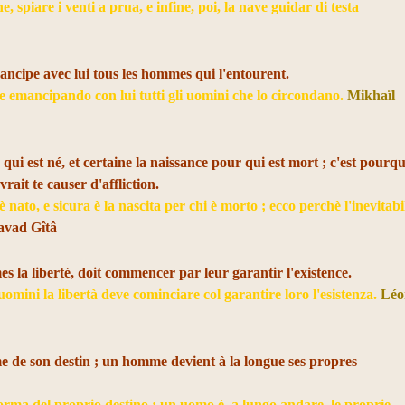
, spiare i venti a prua, e infine, poi, la nave guidar di testa
ncipe avec lui tous les hommes qui l'entourent.
 emancipando con lui tutti gli uomini che lo circondano.
Mikhaïl
qui est né, et certaine la naissance pour qui est mort ; c'est pourq
vrait te causer d'affliction.
è nato, e sicura è la nascita per chi è morto ; ecco perchè l'inevitabi
avad Gîtâ
 la liberté, doit commencer par leur garantir l'existence.
uomini la libertà deve cominciare col garantire loro l'esistenza.
Léo
e de son destin ; un homme devient à la longue ses propres
orma del proprio destino ; un uomo è, a lungo andare, le proprie