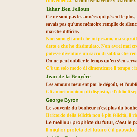
convenienza.
Jacinto Benavente y Martinez
Tahar Ben Jelloun
Ce ne sont pas les années qui pèsent le plus, m
savais pas qu'une mémoire remplie de silence
marche difficile.
Non sono gli anni che mi pesano, ma soprattu
detto e che ho dissimulato. Non avrei mai cr
potesse diventare un sacco di sabbia che ren
On ne peut oublier le temps qu’en s’en serv
C'è un solo modo di dimenticare il tempo : 
Jean de la Bruyère
Les amours meurent par le dégoût, et l'oubli
Gli amori muoiono di disgusto, e l'oblio li se
George Byron
Le souvenir du bonheur n'est plus du bonheur
Il ricordo della felicità non è più felicità, i
Le meilleur prophète du futur, c'est le 
Il miglior profeta del futuro è il passato.