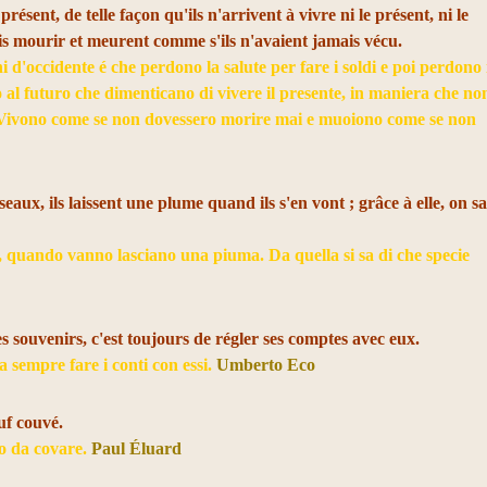
 présent, de telle façon qu'ils n'arrivent à vivre ni le présent, ni le
ais mourir et meurent comme s'ils n'avaient jamais vécu.
 d'occidente é che perdono la salute per fare i soldi e poi perdono 
o al futuro che dimenticano di vivere il presente, in maniera che no
ro. Vivono come se non dovessero morire mai e muoiono come se non
aux, ils laissent une plume quand ils s'en vont ; grâce à elle, on sa
i, quando vanno lasciano una piuma. Da quella si sa di che specie
s souvenirs, c'est toujours de régler ses comptes avec eux.
 sempre fare i conti con essi.
Umberto Eco
euf couvé.
vo da covare.
Paul Éluard