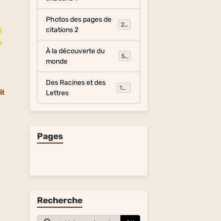
Photos des pages de
281
citations 2
i
n
À la découverte du
54
monde
Des Racines et des
134
it
Lettres
Pages
Recherche