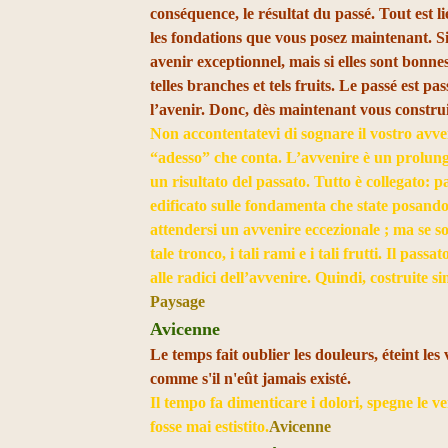
conséquence, le résultat du passé. Tout est li
les fondations que vous posez maintenant. Si
avenir exceptionnel, mais si elles sont bonnes,
telles branches et tels fruits. Le passé est pa
l’avenir. Donc, dès maintenant vous construi
Non accontentatevi di sognare il vostro avven
“adesso” che conta. L’avvenire è un prolung
un risultato del passato. Tutto è collegato: 
edificato sulle fondamenta che state posando
attendersi un avvenire eccezionale ; ma se so
tale tronco, i tali rami e i tali frutti. Il pa
alle radici dell’avvenire. Quindi, costruite s
Paysage
Avicenne
Le temps fait oublier les douleurs, éteint les 
comme s'il n'eût jamais existé.
Il tempo fa dimenticare i dolori, spegne le ven
fosse mai estistito.
Avicenne