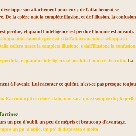
 développe son attachement pour eux ; de l'attachement se
re. De la colère naît la complète illusion, et de l'illusion, la confusio
est perdue, et quand l'intelligence est perdue l'homme est anéanti.
viluppa attaccamento per essi ; dall'attaccamento si sviluppa la
alla collera nasce la completa illusione, e dall'illusione la confusion
 perduta, e quando l'intelligenza è perduta l'uomo è distrutto.
La
ent à l'avenir. Lui raconter ce qui fut, n'est-ce pas presque toujo
ro. Raccontargli cio che è stato, non sarà quasi sempre dirgli quello
Martinez
rs un peu d'oubli, un peu de mépris et beaucoup d'avantage.
mpre un po' d'oblio, un po' di disprezzo e molta