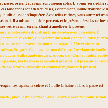
é : passé, présent et avenir sont inséparables. L'avenir sera édifié s
 ces fondations sont défectueuses, évidemment, inutile d’attendre 
 inutile aussi de s’inquiéter. Avec telles racines, vous aurez tel tron
ssé, mais il a mis au monde le présent, et le présent, c’est les racines
sez votre avenir en cherchant à améliorer le présent.
ire, ma sforzatevi di costruirlo sin da adesso su basi solide. È
amento del presente, e il presente altro non è che una conseguenza
passato, presente e avvenire non sono separati. L’avvenire sarà
 adesso. Se quelle fondamenta sono difettose, è ovviamente inutile
no buone, è altrettanto inutile preoccuparsi. Con tali radici, avrete 
ssato è passato, ma ha messo al mondo il presente, e il presente equival
in da ora il vostro avvenire cercando di migliorare il presente.
vengeances, apaise la colère et étouffe la haine ; alors le passé est
dette, placa le ire e soffoca l'odio : allora il passato è come se non