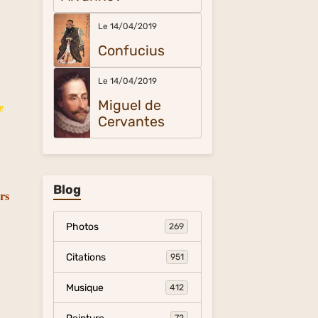
Le 14/04/2019
n
Confucius
Le 14/04/2019
Miguel de
e
Cervantes
Blog
urs
Photos
269
Citations
951
Musique
412