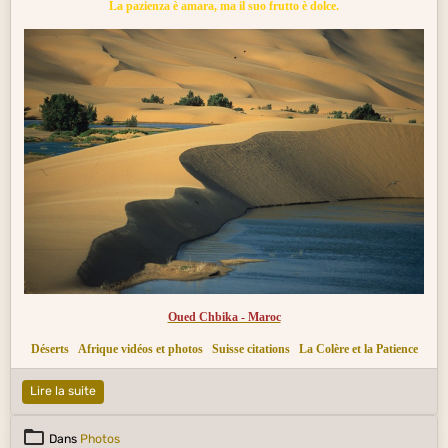
La pazienza è amara, ma il suo frutto è dolce.
Oued Chbika - Maroc
Déserts
Afrique vidéos et photos
Suisse citations
La Colère et la Patience
Lire la suite
Dans
Photos