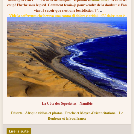
coupé l'herbe sous le pied. Comment ferais-je pour vendre de la douleur si l'on
vient à savoir que c'est une bénédiction ?".
Vide la sofferenza che bevevo una coppa di dolore e gridai : “E’ dolce, non è
vero?” - “Mi hai preso in castagna” rispose la sofferenza, “e mi hai rovinato la
piazza. Come farò a vendere dolore se si viene a sapere che è una benedizione
?”.
La Côte des Squelettes - Namibie
Déserts
Afrique vidéos et photos
Proche et Moyen-Orient citations
Le
Bonheur et la Souffrance
Lire la suite