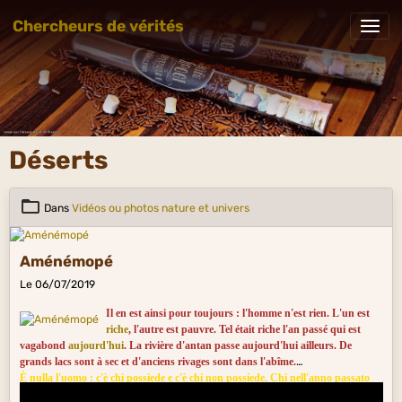
Chercheurs de vérités
Déserts
Dans
Vidéos ou photos nature et univers
Aménémopé
Le 06/07/2019
Il en est ainsi pour toujours : l'homme n'est rien. L'un est
riche
, l'autre est pauvre. Tel était riche l'an passé qui est
vagabond
aujourd'hui
. La rivière d'antan passe aujourd'hui ailleurs. De
grands lacs sont à sec et d'anciens rivages sont dans l'abîme.
È nulla l'uomo : c'è chi possiede e c'è chi non possiede. Chi nell'anno passato
era un ricco, ora nell'anno che corre è vagabondo. Perduta è l'acqua che