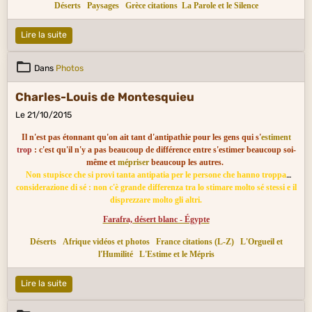
Déserts
Paysages
Grèce citations
La Parole et le Silence
Lire la suite
Dans
Photos
Charles-Louis de Montesquieu
Le 21/10/2015
Il n'est pas étonnant qu'on ait tant d'antipathie pour les gens qui s'
estiment
trop
: c'est qu'il n'y a pas beaucoup de différence entre s'estimer beaucoup soi-
même et
mépriser
beaucoup les autres.
Non stupisce che si provi tanta antipatia per le persone che hanno troppa
considerazione di sé : non c'è grande differenza tra lo stimare molto sé stessi e il
disprezzare molto gli altri.
Farafra, désert blanc - Égypte
Déserts
Afrique vidéos et photos
France citations (L-Z)
L'Orgueil et
l'Humilité
L'Estime et le Mépris
Lire la suite