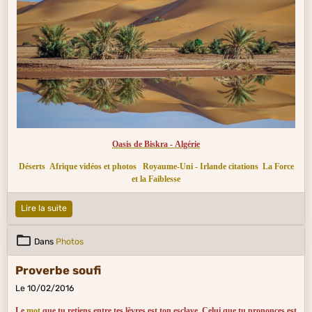
Oasis de Biskra - Algérie
Déserts
Afrique vidéos et photos
Royaume-Uni - Irlande citations
La Force
et la Faiblesse
Lire la suite
Dans
Photos
Proverbe soufi
Le 10/02/2016
Le
mot
que tu retiens entre tes lèvres est ton esclave. Celui que tu prononces est