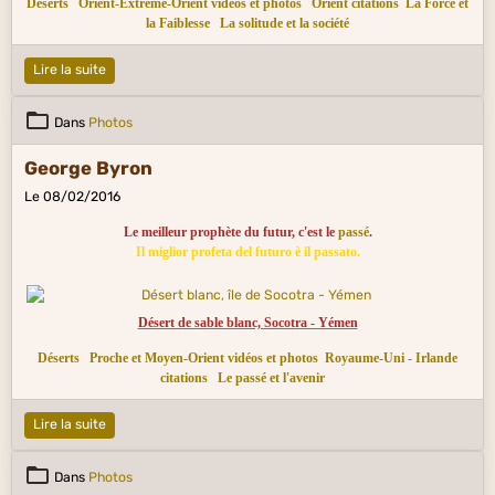
Déserts
Orient-Extrême-Orient vidéos et photos
Orient citations
La Force et
la Faiblesse
La solitude et la société
Lire la suite
Dans
Photos
George Byron
Le 08/02/2016
Le meilleur prophète du futur, c'est le
passé
.
Il miglior profeta del futuro è il passato.
Désert de sable blanc, Socotra - Yémen
Déserts
Proche et Moyen-Orient vidéos et photos
Royaume-Uni - Irlande
citations
Le passé et l'avenir
Lire la suite
Dans
Photos