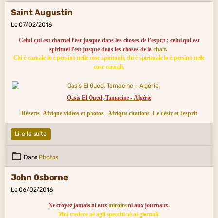
Saint Augustin
Le 07/02/2016
Celui qui est charnel l’est jusque dans les choses de l’esprit ; celui qui est
spirituel l’est jusque dans les choses de la
chair
.
Chi è carnale lo è persino nelle cose spirituali, chi è spirituale lo è persino nelle
cose carnali.
Oasis El Oued, Tamacine - Algérie
Déserts
Afrique vidéos et photos
Afrique citations
Le désir et l'esprit
Lire la suite
Dans
Photos
John Osborne
Le 06/02/2016
Ne croyez jamais ni aux
miroirs
ni aux journaux.
Mai credere né agli specchi né ai giornali.