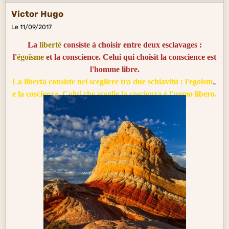
Victor Hugo
Le 11/09/2017
La
liberté
consiste à choisir entre deux esclavages :
l'
égoïsme
et la conscience. Celui qui choisit la conscience est
l'homme libre.
La libertà consiste nel scegliere tra due schiavitù : l'egoismo
e la coscienza. Colui che sceglie la coscienza è l'uomo libero.