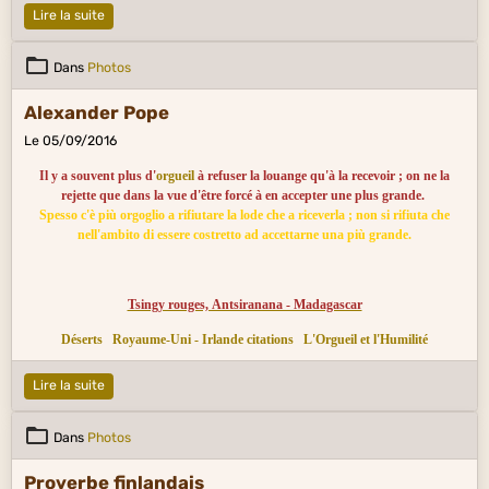
Lire la suite
Dans
Photos
Alexander Pope
Le 05/09/2016
Il y a souvent plus d'
orgueil
à refuser la louange qu'à la recevoir ; on ne la
rejette que dans la vue d'être forcé à en accepter une plus grande.
Spesso c'è più orgoglio a rifiutare la lode che a riceverla ; non si rifiuta che
nell'ambito di essere costretto ad accettarne una più grande.
Tsingy rouges, Antsiranana - Madagascar
Déserts
Royaume-Uni - Irlande citations
L'Orgueil et l'Humilité
Lire la suite
Dans
Photos
Proverbe finlandais