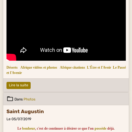
correva l'anno scorso : oggi è un altro fiume. Rinsecchiscono i mari grandi un
tempo, abissi ora diventano le rive.
Déserts
Afrique vidéos et photos
Afrique citations
L'Être et l'Avoir
Le Passé
et l'Avenir
Lire la suite
Dans
Photos
Saint Augustin
Le 05/07/2019
Le
bonheur
, c'est de continuer à désirer ce que l'on
possède
déjà.