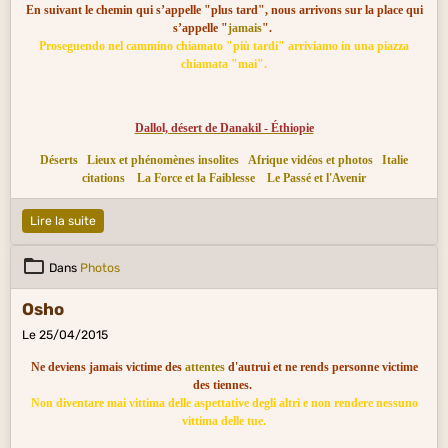
En suivant le chemin qui s’appelle "plus tard", nous arrivons sur la place qui
s’appelle "
jamais
".
Proseguendo nel cammino chiamato "più tardi" arriviamo in una piazza
chiamata "mai".
Dallol, désert de Danakil - Éthiopie
Déserts
Lieux et phénomènes insolites
Afrique vidéos et photos
Italie
citations
La Force et la Faiblesse
Le Passé et l'Avenir
Lire la suite
Dans
Photos
Osho
Le 25/04/2015
Ne deviens jamais victime des
attentes
d'autrui et ne rends personne victime
des tiennes.
Non diventare mai vittima delle aspettative degli altri e non rendere nessuno
vittima delle tue.