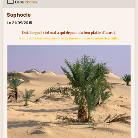
Dans
Photos
Sophocle
Le 21/09/2015
Oui, l'
orgueil
sied mal à qui dépend du bon plaisir d'autrui.
Non può esserci smisurato orgoglio in chi è nelle mani degli altri.