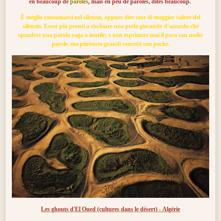
en beaucoup de
paroles
, mais en peu de paroles, dites beaucoup.
È meglio consumarsi nel silenzio, oppure dire cose di maggior valore del
silenzio. Esser più pronti a rischiare una perla giocando d’azzardo che
spendere una parola vaga o inutile; e non esprimere mai il poco con molte
parole, ma piuttosto grandi concetti con poche.
Les ghouts d'El Oued (cultures dans le désert) - Algérie