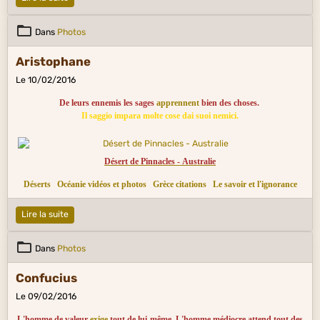
Dans
Photos
Aristophane
Le 10/02/2016
De leurs ennemis les sages
apprennent
bien des choses.
Il saggio impara molte cose dai suoi nemici.
Désert de Pinnacles - Australie
Déserts
Océanie vidéos et photos
Grèce citations
Le savoir et l'ignorance
Lire la suite
Dans
Photos
Confucius
Le 09/02/2016
L'homme de valeur
exige
tout de lui-même. L'homme médiocre attend tout des