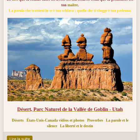
ton
maître
.
La parola che trattieni in te è tua schiava ; quella che ti sfugge è tua padrona.
Désert, Parc Naturel de la Vallée de Goblin - Utah
Déserts
États-Unis-Canada vidéos et photos
Proverbes
La parole et le
silence
La liberté et le destin
Lire la suite