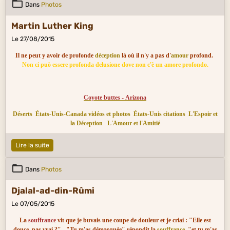
Dans
Photos
Martin Luther King
Le 27/08/2015
Il ne peut y avoir de profonde
déception
là où il n'y a pas d'
amour
profond.
Non ci può essere profonda delusione dove non c'è un amore profondo.
Coyote buttes - Arizona
Déserts
États-Unis-Canada vidéos et photos
États-Unis citations
L'Espoir et
la Déception
L'Amour et l'Amitié
Lire la suite
Dans
Photos
Djalal-ad-din-Rûmi
Le 07/05/2015
La
souffrance
vit que je buvais une coupe de douleur et je criai : "Elle est
douce, pas vrai ?" - "Tu m'as démasquée" répondit la
souffrance
, "et tu m'as