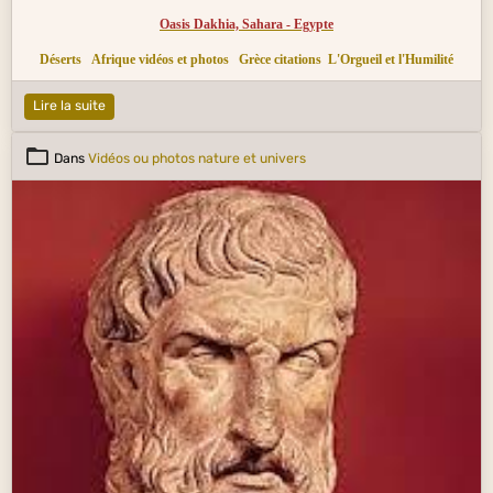
Oasis Dakhia, Sahara - Egypte
Déserts
Afrique vidéos et photos
Grèce citations
L'Orgueil et l'Humilité
Lire la suite
Dans
Vidéos ou photos nature et univers