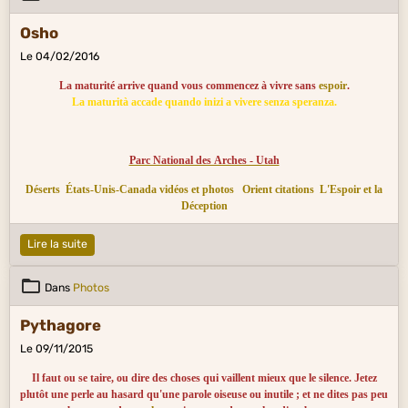
Osho
Le 04/02/2016
La maturité arrive quand vous commencez à vivre sans
espoir
.
La maturità accade quando inizi a vivere senza speranza.
Parc National des Arches - Utah
Déserts
États-Unis-Canada vidéos et photos
Orient citations
L'Espoir et la
Déception
Lire la suite
Dans
Photos
Pythagore
Le 09/11/2015
Il faut ou se taire, ou dire des choses qui vaillent mieux que le silence. Jetez
plutôt une perle au hasard qu'une parole oiseuse ou inutile ; et ne dites pas peu