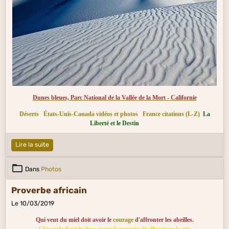
Dunes bleues, Parc National de la Vallée de la Mort - Californie
Déserts
États-Unis-Canada vidéos et photos
France citations (L-Z)
La
Liberté et le Destin
Lire la suite
Dans
Photos
Proverbe africain
Le 10/03/2019
Qui veut du miel doit avoir le
courage
d'affronter les abeilles.
Chi vuole il miele deve avere il coraggio di affrontare le api.