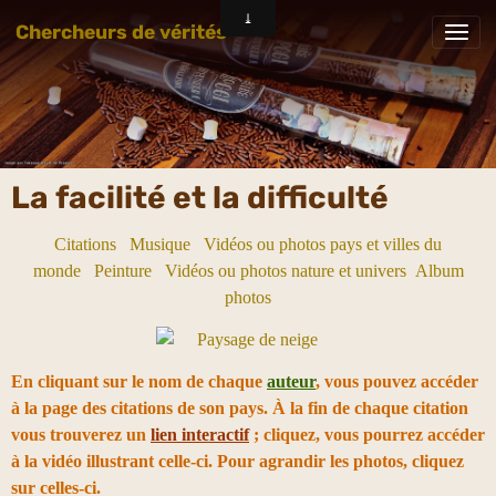
Chercheurs de vérités
La facilité et la difficulté
Citations
Musique
Vidéos ou photos pays et villes du
monde
Peinture
Vidéos ou photos nature et univers
Album
photos
En cliquant sur le nom de chaque
auteur
, vous pouvez accéder
à la page des citations de son pays. À la fin de chaque citation
vous trouverez un
lien interactif
; cliquez, vous pourrez accéder
à la vidéo illustrant celle-ci. Pour agrandir les photos, cliquez
sur celles-ci.