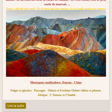
sortir de mauvais.
Ama, e fai ciò che vuoi : Se tu taci, taci per amore. Se tu parli, parla per amore.
Se tu correggi, correggi per amore. Se tu perdoni, perdona per amore. Abbi
sempre in fondo al cuore la radice dell'amore. Da questa radice non possono
che sorgere cose buone.
Montagnes multicolores, Danxia - Chine
Neiges et glaciers
Paysages
Orient et Extrême-Orient vidéos et photos
Afrique
L'Amour et l'Amitié
Lire la suite