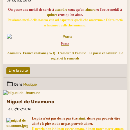
Le 10/02/2016
On passe une moitié de sa vie à
attendre
ceux qu'on
aimera
et l'autre moitié à
quitter
ceux qu'on aime.
Passiamo metà della nostra vita ad aspettare quelli che ameremo e l'altra metà
a lasciare quelli che amiamo.
Puma
Animaux
France citations (A-J)
L'amour et l'amitié
Le passé et l'avenir
Le
regret et le remords
Lire la suite
Dans
Musique
Miguel de Unamuno
Le 09/02/2016
Le pire n'est pas de ne pas être
aimé
, de ne pas pouvoir être
aimé ; le pire est de ne pas pouvoir aimer.
Il peggio non è di non essere amato, di non poter essere amato