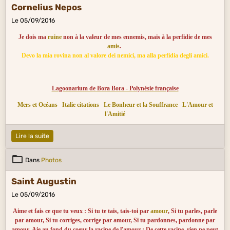
Cornelius Nepos
Le 05/09/2016
Je dois ma
ruine
non à la valeur de mes ennemis, mais à la perfidie de mes
amis
.
Devo la mia rovina non al valore dei nemici, ma alla perfidia degli amici.
Lagoonarium de Bora Bora - Polynésie française
Mers et Océans
Italie citations
Le Bonheur et la Souffrance
L'Amour et
l'Amitié
Lire la suite
Dans
Photos
Saint Augustin
Le 05/09/2016
Aime et fais ce que tu veux : Si tu te tais, tais-toi par
amour
, Si tu parles, parle
par amour, Si tu corriges, corrige par amour, Si tu pardonnes, pardonne par
amour. Aie au fond du coeur la racine de l'amour : De cette racine, rien ne peut