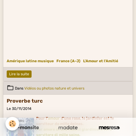
Amérique latine musique
France (A-J)
L'Amour et l'Amitié
Lire la suite
Dans
Vidéos ou photos nature et univers
Proverbe turc
Le 30/11/2014
Pour l'
amour
d'une rose, le jardinier est le
SPONSORS
serviteur de mille épines.
Per amore di una rosa, il giardiniere sarà
servitore di mille spine.