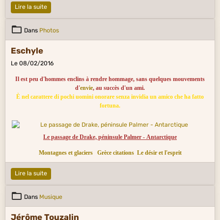
Lire la suite
Dans
Photos
Eschyle
Le 08/02/2016
Il est peu d'hommes enclins à rendre hommage, sans quelques mouvements
d'
envie
, au succès d'un ami.
È nel carattere di pochi uomini onorare senza invidia un amico che ha fatto
fortuna.
Le passage de Drake, péninsule Palmer - Antarctique​
Montagnes et glaciers
Grèce citations
Le désir et l'esprit
Lire la suite
Dans
Musique
Jérôme Touzalin