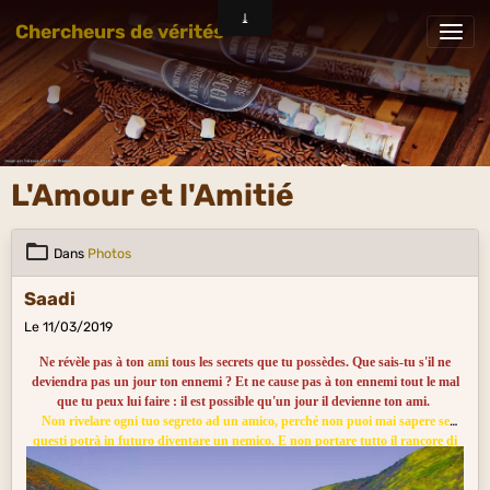
Chercheurs de vérités
L'Amour et l'Amitié
Dans
Photos
Saadi
Le 11/03/2019
Ne révèle pas à ton
ami
tous les secrets que tu possèdes. Que sais-tu s'il ne
deviendra pas un jour ton ennemi ? Et ne cause pas à ton ennemi tout le mal
que tu peux lui faire : il est possible qu'un jour il devienne ton ami.
Non rivelare ogni tuo segreto ad un amico, perché non puoi mai sapere se
questi potrà in futuro diventare un nemico. E non portare tutto il rancore di
cui sei capace verso un nemico, perché egli potrà un giorno diventarti amico