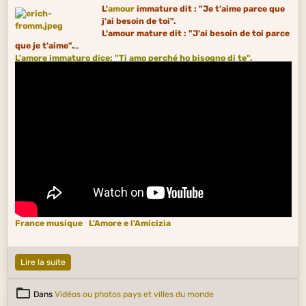
L'
amour
immature dit : "Je t'aime parce que
j'ai besoin de toi".
L'amour mature dit : "J'ai besoin de toi parce
que je t'aime".
L'amore immaturo dice: "Ti amo perché ho bisogno di te".
L'amore vero dice: "Ho bisogno di te perché ti amo".
France musique
L'Amore e l'Amicizia
Lire la suite
Dans
Vidéos ou photos pays et villes du monde