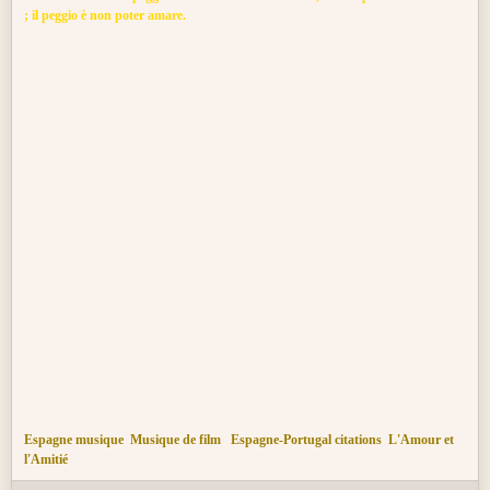
; il peggio è non poter amare.
Espagne musique
Musique de film
Espagne-Portugal citations
L'Amour et
l'Amitié